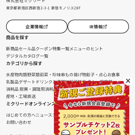
株式会社ミクリード
東京都新宿区西新宿2-3-1 新宿モノリス28F
企業情報
IR情報
商品を探す
新商品
セール品
クーポン
特集一覧
メニューのヒント
デジタルカタログ一覧
カテゴリから探す
水産物
肉類
野菜類
前菜・珍味
串もの
揚げ物
餃子・点心
お食事
乳製品
デザート
ドリンク
お酒
調味料
消耗品 卓上・客席用
消耗品 厨房・調理用
消耗品 クレンリネス
生鮮品（配送便限定）
産地・工場直送
ミクリードオンラインストアについて
はじめての方へ
ニュース
コラム
ご利用ガイド
会社概要
お問い合わせ