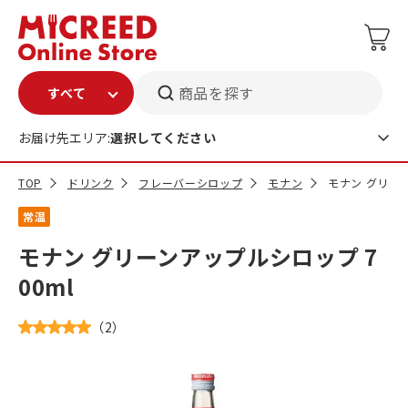
商品を探す
お届け先エリア:
選択してください
TOP
ドリンク
フレーバーシロップ
モナン
モナン グリーン
常温
モナン グリーンアップルシロップ 7
00ml
（
2
）