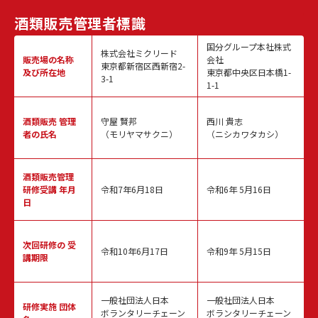
酒類販売
管理者標識
国分グループ本社株式
株式会社ミクリード
販売場の名称
会社
東京都新宿区西新宿2-
及び所在地
東京都中央区日本橋1-
3-1
1-1
酒類販売
管理
守屋 賢邦
西川 貴志
者の氏名
（モリヤマサクニ）
（ニシカワタカシ）
酒類販売管理
研修受講 年月
令和7年6月18日
令和6年 5月16日
日
次回研修の
受
令和10年6月17日
令和9年 5月15日
講期限
一般社団法人日本
一般社団法人日本
研修実施
団体
ボランタリーチェーン
ボランタリーチェーン