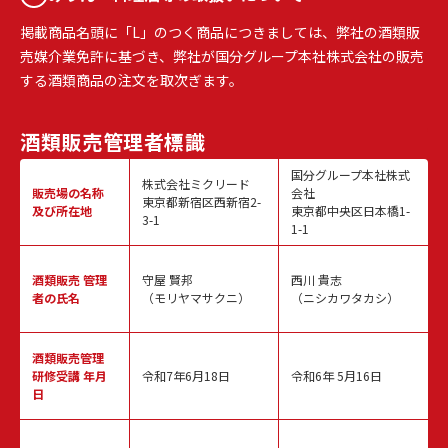
掲載商品名頭に「L」のつく商品につきましては、弊社の酒類販
売媒介業免許に基づき、弊社が国分グループ本社株式会社の販売
する酒類商品の注文を取次ぎます。
酒類販売
管理者標識
国分グループ本社株式
株式会社ミクリード
販売場の名称
会社
東京都新宿区西新宿2-
及び所在地
東京都中央区日本橋1-
3-1
1-1
酒類販売
管理
守屋 賢邦
西川 貴志
者の氏名
（モリヤマサクニ）
（ニシカワタカシ）
酒類販売管理
研修受講 年月
令和7年6月18日
令和6年 5月16日
日