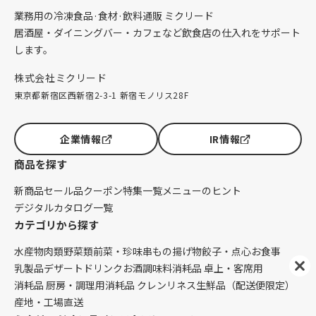
業務用の冷凍食品·食材·飲料通販 ミクリード
居酒屋・ダイニングバー・カフェなど飲食店の仕入れをサポート
します。
株式会社ミクリード
東京都新宿区西新宿2-3-1 新宿モノリス28F
企業情報
IR情報
商品を探す
新商品
セール品
クーポン
特集一覧
メニューのヒント
デジタルカタログ一覧
カテゴリから探す
水産物
肉類
野菜類
前菜・珍味
串もの
揚げ物
餃子・点心
お食事
乳製品
デザート
ドリンク
お酒
調味料
消耗品 卓上・客席用
消耗品 厨房・調理用
消耗品 クレンリネス
生鮮品（配送便限定）
産地・工場直送