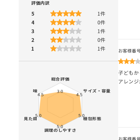
評価内訳
5
1
件
4
0
件
3
1
件
2
0
件
1
1
件
お客様番
子どもか
アレンジ
お客様番