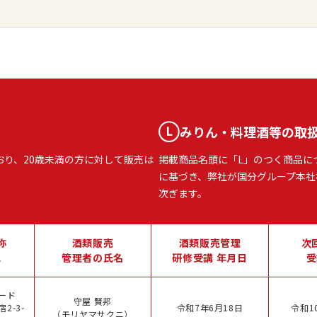
みりん・料理酒等の取
おり、20歳未満の方に対して販売は
掲載商品名頭に「L」のつく商品に
に基づき、弊社が国分グループ本社
次ぎます。
称
酒類販売
酒類販売管理
次
地
管理者の氏名
研修受講 年月日
受
ード
守屋 賢邦
2-3-
令和7年6月18日
令和1
（モリヤマサクニ）