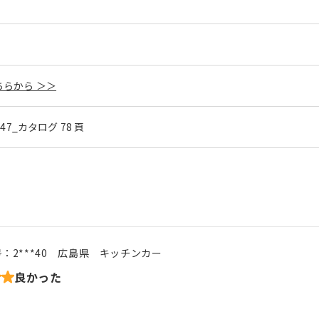
らから ＞＞
l.47_カタログ 78 頁
号：
2***40
広島県
キッチンカー
良かった