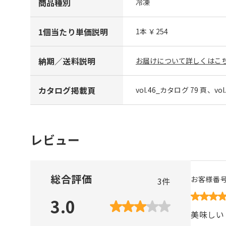
商品種別
冷凍
1個当たり単価説明
1本 ￥254
納期／送料説明
お届けについて詳しくはこち
カタログ掲載頁
vol.46_カタログ 79 頁、vo
レビュー
総合評価
お客様番
3
件
3.0
美味しい