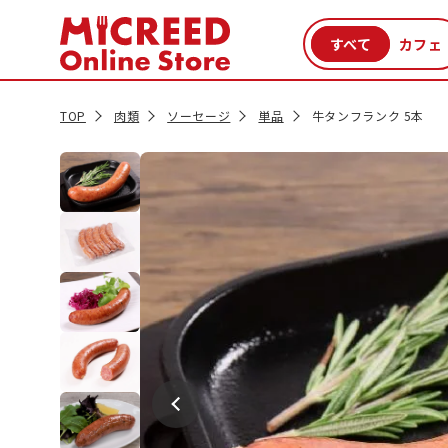
カテゴリから探す
新商品
セール品
クーポン
特集一覧
TOP
肉類
ソーセージ
単品
牛タンフランク 5本