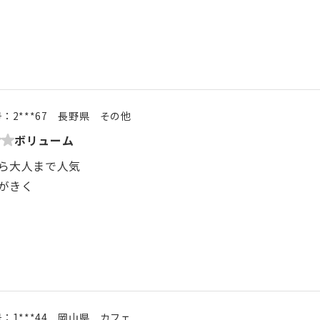
号：
2***67
長野県
その他
ボリューム
ら大人まで人気
がきく
号：
1***44
岡山県
カフェ