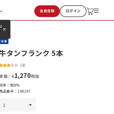
会員登録
ログイン
お気に入り
過去購入
は
冷凍
牛タンフランク 5本
（
3
）
1,270
単価：¥
税抜
税率：軽
8
%
商品番号：
148247