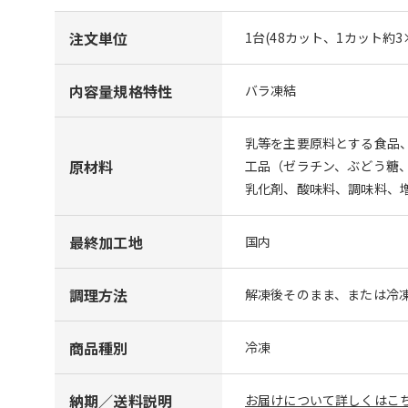
注文単位
1台(48カット、1カット約3×2
内容量規格特性
バラ凍結
乳等を主要原料とする食品
原材料
工品（ゼラチン、ぶどう糖
乳化剤、酸味料、調味料、
最終加工地
国内
調理方法
解凍後そのまま、または冷
商品種別
冷凍
納期／送料説明
お届けについて詳しくはこち