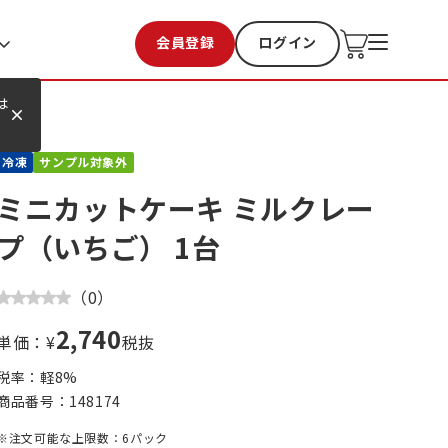
会員登録
ログイン
お気に入り
過去購入
は
冷凍
サンプル対象外
ミニカットケーキ ミルクレー
プ（いちご） 1台
（
0
）
2,740
単価：¥
税抜
税率：軽
8
%
商品番号：
148174
※注文可能な上限数：6パック