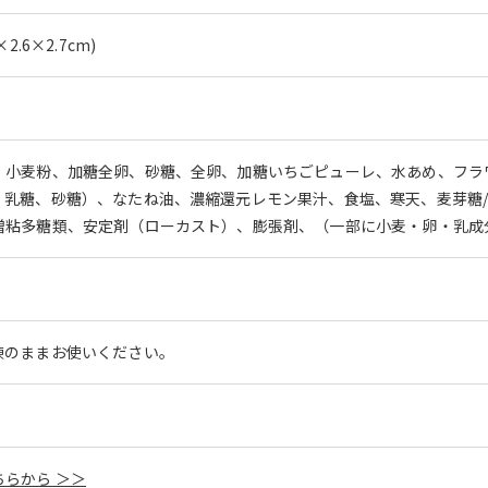
.6×2.7cm)
、小麦粉、加糖全卵、砂糖、全卵、加糖いちごピューレ、水あめ、フラ
、乳糖、砂糖）、なたね油、濃縮還元レモン果汁、食塩、寒天、麦芽糖/
増粘多糖類、安定剤（ローカスト）、膨張剤、（一部に小麦・卵・乳成
凍のままお使いください。
らから ＞＞