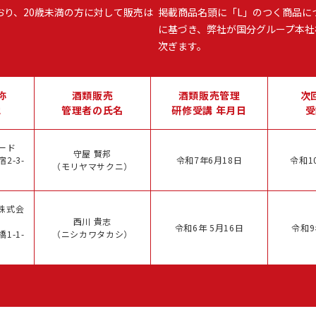
おり、20歳未満の方に対して販売は
掲載商品名頭に「L」のつく商品に
に基づき、弊社が国分グループ本社
次ぎます。
称
酒類販売
酒類販売管理
次
地
管理者の氏名
研修受講 年月日
受
ード
守屋 賢邦
2-3-
令和7年6月18日
令和1
（モリヤマサクニ）
株式会
西川 貴志
令和6年 5月16日
令和9
1-1-
（ニシカワタカシ）