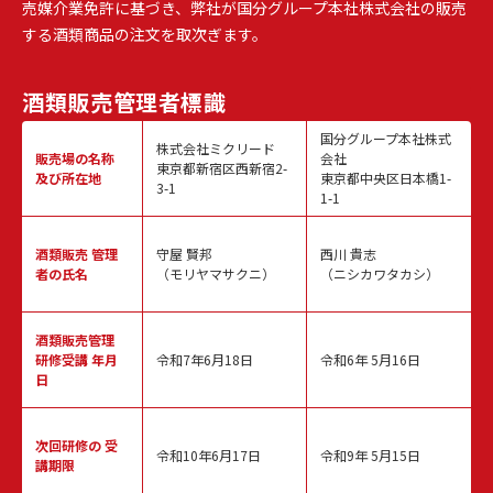
売媒介業免許に基づき、弊社が国分グループ本社株式会社の販売
する酒類商品の注文を取次ぎます。
酒類販売
管理者標識
国分グループ本社株式
株式会社ミクリード
販売場の名称
会社
東京都新宿区西新宿2-
及び所在地
東京都中央区日本橋1-
3-1
1-1
酒類販売
管理
守屋 賢邦
西川 貴志
者の氏名
（モリヤマサクニ）
（ニシカワタカシ）
酒類販売管理
研修受講 年月
令和7年6月18日
令和6年 5月16日
日
次回研修の
受
令和10年6月17日
令和9年 5月15日
講期限