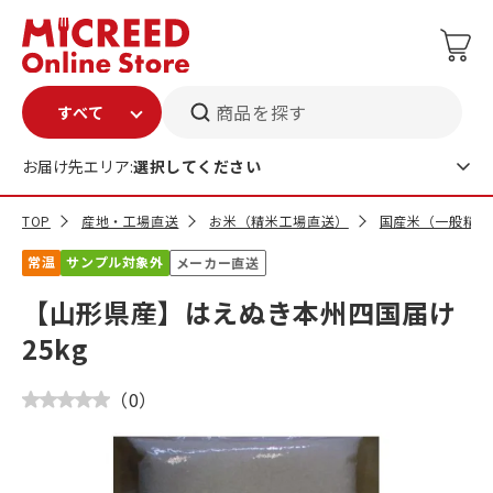
商品を探す
お届け先エリア:
選択してください
TOP
産地・工場直送
お米（精米工場直送）
国産米（一般精米
常温
サンプル対象外
メーカー直送
【山形県産】はえぬき本州四国届け
25kg
（
0
）