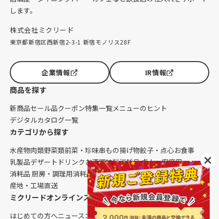
します。
株式会社ミクリード
東京都新宿区西新宿2-3-1 新宿モノリス28F
企業情報
IR情報
商品を探す
新商品
セール品
クーポン
特集一覧
メニューのヒント
デジタルカタログ一覧
カテゴリから探す
水産物
肉類
野菜類
前菜・珍味
串もの
揚げ物
餃子・点心
お食事
乳製品
デザート
ドリンク
お酒
調味料
消耗品 卓上・客席用
消耗品 厨房・調理用
消耗品 クレンリネス
生鮮品（配送便限定）
産地・工場直送
ミクリードオンラインストアについて
はじめての方へ
ニュース
コラム
ご利用ガイド
会社概要