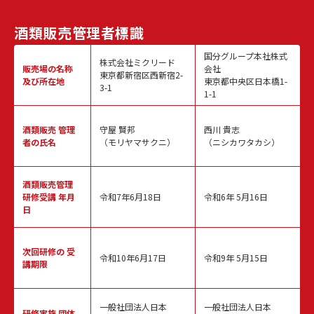
酒類販売
管理者標識
国分グループ本社株式
株式会社ミクリード
販売場の名称
会社
東京都新宿区西新宿2-
及び所在地
東京都中央区日本橋1-
3-1
1-1
酒類販売
管理
守屋 賢邦
西川 貴志
者の氏名
（モリヤマサクニ）
（ニシカワタカシ）
酒類販売管理
研修受講 年月
令和7年6月18日
令和6年 5月16日
日
次回研修の
受
令和10年6月17日
令和9年 5月15日
講期限
一般社団法人日本
一般社団法人日本
研修実施
団体