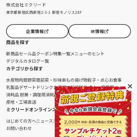
株式会社ミクリード
東京都新宿区西新宿2-3-1 新宿モノリス28F
企業情報
IR情報
商品を探す
新商品
セール品
クーポン
特集一覧
メニューのヒント
デジタルカタログ一覧
カテゴリから探す
水産物
肉類
野菜類
前菜・珍味
串もの
揚げ物
餃子・点心
お食事
乳製品
デザート
ドリンク
お酒
調味料
消耗品 卓上・客席用
消耗品 厨房・調理用
消耗品 クレンリネス
生鮮品（配送便限定）
産地・工場直送
ミクリードオンラインストアについて
はじめての方へ
ニュース
コラム
ご利用ガイド
会社概要
お問い合わせ