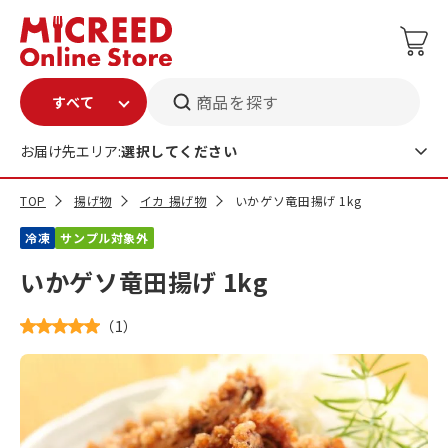
商品を探す
お届け先エリア:
選択してください
TOP
揚げ物
イカ 揚げ物
いかゲソ竜田揚げ 1kg
冷凍
サンプル対象外
いかゲソ竜田揚げ 1kg
（
1
）