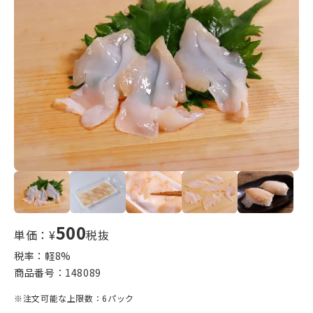
500
単価：¥
税抜
税率：軽
8
%
商品番号：
148089
※注文可能な上限数：6パック