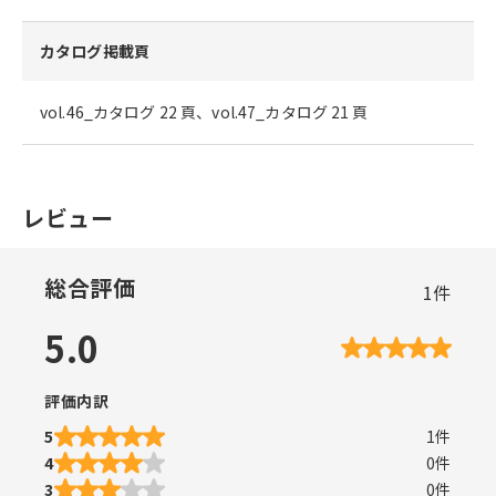
カタログ掲載頁
vol.46_カタログ 22 頁、vol.47_カタログ 21 頁
レビュー
総合評価
1
件
5.0
評価内訳
5
1
件
4
0
件
3
0
件