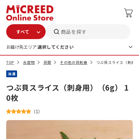
商品を探す
お届け先エリア:
選択してください
TOP
水産物
貝類
その他の貝刺身
つぶ貝スライス（刺身用）
冷凍
つぶ貝スライス（刺身用）（6g） 1
0枚
（
1
）