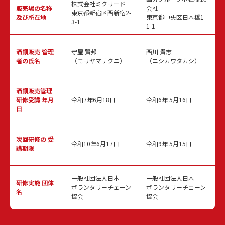
株式会社ミクリード
販売場の名称
会社
東京都新宿区西新宿2-
及び所在地
東京都中央区日本橋1-
3-1
1-1
酒類販売
管理
守屋 賢邦
西川 貴志
者の氏名
（モリヤマサクニ）
（ニシカワタカシ）
酒類販売管理
研修受講 年月
令和7年6月18日
令和6年 5月16日
日
次回研修の
受
令和10年6月17日
令和9年 5月15日
講期限
一般社団法人日本
一般社団法人日本
研修実施
団体
ボランタリーチェーン
ボランタリーチェーン
名
協会
協会