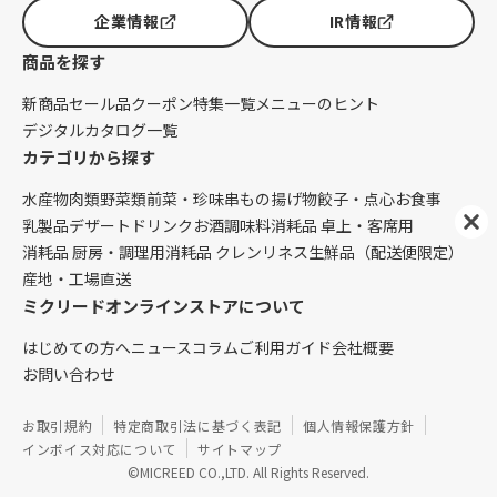
企業情報
IR情報
商品を探す
新商品
セール品
クーポン
特集一覧
メニューのヒント
デジタルカタログ一覧
カテゴリから探す
水産物
肉類
野菜類
前菜・珍味
串もの
揚げ物
餃子・点心
お食事
乳製品
デザート
ドリンク
お酒
調味料
消耗品 卓上・客席用
消耗品 厨房・調理用
消耗品 クレンリネス
生鮮品（配送便限定）
産地・工場直送
ミクリードオンラインストアについて
はじめての方へ
ニュース
コラム
ご利用ガイド
会社概要
お問い合わせ
お取引規約
特定商取引法に基づく表記
個人情報保護方針
インボイス対応について
サイトマップ
©MICREED CO.,LTD. All Rights Reserved.