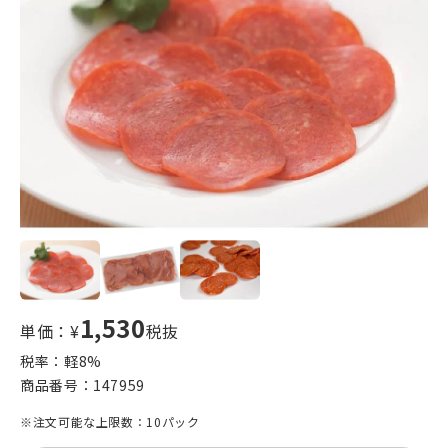
1,530
単価：¥
税抜
税率：軽
8
%
商品番号：
147959
※注文可能な上限数：10パック