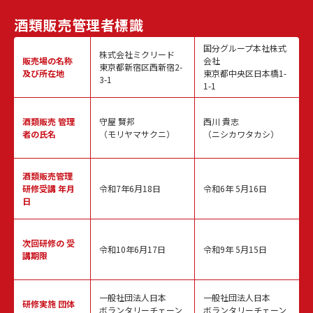
酒類販売
管理者標識
国分グループ本社株式
株式会社ミクリード
販売場の名称
会社
東京都新宿区西新宿2-
及び所在地
東京都中央区日本橋1-
3-1
1-1
酒類販売
管理
守屋 賢邦
西川 貴志
者の氏名
（モリヤマサクニ）
（ニシカワタカシ）
酒類販売管理
研修受講 年月
令和7年6月18日
令和6年 5月16日
日
次回研修の
受
令和10年6月17日
令和9年 5月15日
講期限
一般社団法人日本
一般社団法人日本
研修実施
団体
ボランタリーチェーン
ボランタリーチェーン