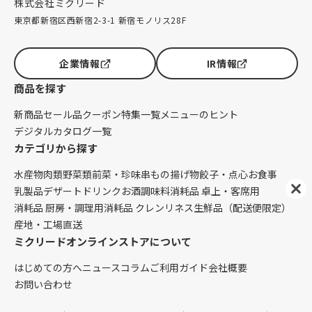
株式会社ミクリード
東京都新宿区西新宿2-3-1 新宿モノリス28F
企業情報
IR情報
商品を探す
新商品
セール品
クーポン
特集一覧
メニューのヒント
デジタルカタログ一覧
カテゴリから探す
水産物
肉類
野菜類
前菜・珍味
串もの
揚げ物
餃子・点心
お食事
乳製品
デザート
ドリンク
お酒
調味料
消耗品 卓上・客席用
消耗品 厨房・調理用
消耗品 クレンリネス
生鮮品（配送便限定）
産地・工場直送
ミクリードオンラインストアについて
はじめての方へ
ニュース
コラム
ご利用ガイド
会社概要
お問い合わせ