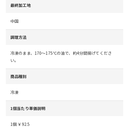
最終加工地
中国
調理方法
冷凍のまま、170～175℃の油で、約4分間揚げてくださ
い。
商品種別
冷凍
1個当たり単価説明
1個 ￥92.5