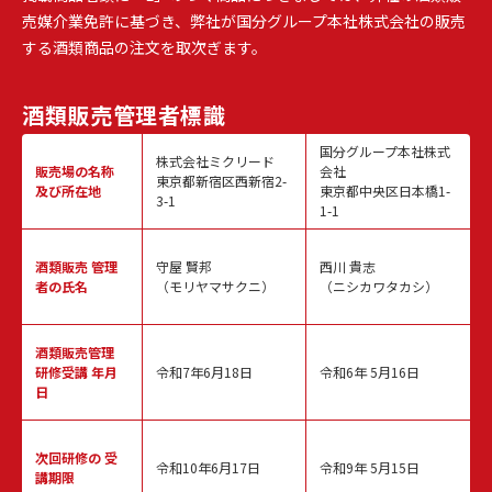
売媒介業免許に基づき、弊社が国分グループ本社株式会社の販売
する酒類商品の注文を取次ぎます。
酒類販売
管理者標識
国分グループ本社株式
株式会社ミクリード
販売場の名称
会社
東京都新宿区西新宿2-
及び所在地
東京都中央区日本橋1-
3-1
1-1
酒類販売
管理
守屋 賢邦
西川 貴志
者の氏名
（モリヤマサクニ）
（ニシカワタカシ）
酒類販売管理
研修受講 年月
令和7年6月18日
令和6年 5月16日
日
次回研修の
受
令和10年6月17日
令和9年 5月15日
講期限