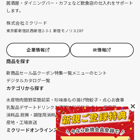
居酒屋・ダイニングバー・カフェなど飲食店の仕入れをサポート
します。
株式会社ミクリード
東京都新宿区西新宿2-3-1 新宿モノリス28F
企業情報
IR情報
商品を探す
新商品
セール品
クーポン
特集一覧
メニューのヒント
デジタルカタログ一覧
カテゴリから探す
水産物
肉類
野菜類
前菜・珍味
串もの
揚げ物
餃子・点心
お食事
乳製品
デザート
ドリンク
お酒
調味料
消耗品 卓上・客席用
消耗品 厨房・調理用
消耗品 クレンリネス
生鮮品（配送便限定）
産地・工場直送
ミクリードオンラインストアについて