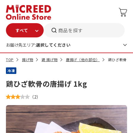
商品を探す
お届け先エリア:
選択してください
TOP
揚げ物
鶏 揚げ物
唐揚げ（他の部位）
鶏ひざ軟骨の唐
冷凍
鶏ひざ軟骨の唐揚げ 1kg
（
2
）