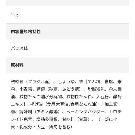
1kg
内容量規格特性
バラ凍結
原材料
鶏軟骨（ブラジル産）、しょうゆ、衣［でん粉、食塩、米
粉、小麦粉、糖類（砂糖、ぶどう糖）、脱脂粉乳、粉末醤
油、植物たん白加水分解物、植物性たん白、大豆粉、酵母
エキス］､揚げ油（食用大豆油､食用なたね油）／加工澱
粉、調味料（アミノ酸等）、ベーキングパウダー、カロチ
ノイド色素、増粘多糖類、甘味料（甘草）、（一部に小
麦・乳成分・大豆・鶏肉を含む）