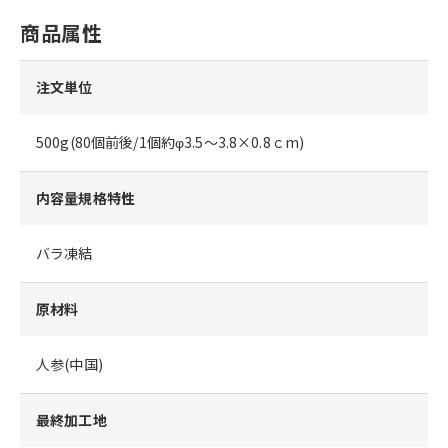
商品属性
注文単位
500g(80個前後/1個約φ3.5～3.8×0.8ｃm)
内容量規格特性
バラ凍結
原材料
人参(中国)
最終加工地