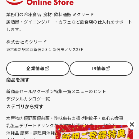
業務用の冷凍食品·食材·飲料通販 ミクリード
居酒屋・ダイニングバー・カフェなど飲食店の仕入れをサポート
します。
株式会社ミクリード
東京都新宿区西新宿2-3-1 新宿モノリス28F
企業情報
IR情報
商品を探す
新商品
セール品
クーポン
特集一覧
メニューのヒント
デジタルカタログ一覧
カテゴリから探す
水産物
肉類
野菜類
前菜・珍味
串もの
揚げ物
餃子・点心
お食事
乳製品
デザート
ドリンク
お酒
調味料
消耗品 卓上・客席用
消耗品 厨房・調理用
消耗品 クレンリネス
生鮮品（配送便限定）