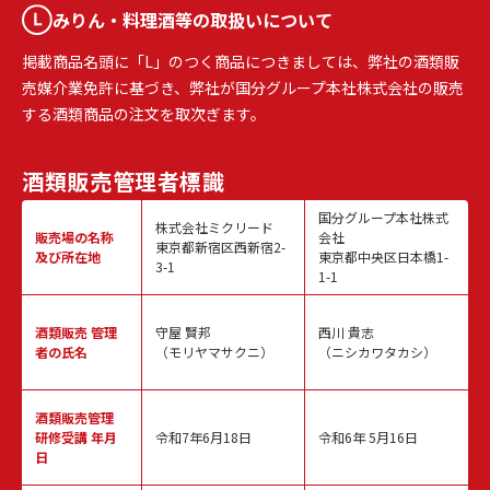
みりん・料理酒等の取扱いについて
掲載商品名頭に「L」のつく商品につきましては、弊社の酒類販
売媒介業免許に基づき、弊社が国分グループ本社株式会社の販売
する酒類商品の注文を取次ぎます。
酒類販売
管理者標識
国分グループ本社株式
株式会社ミクリード
販売場の名称
会社
東京都新宿区西新宿2-
及び所在地
東京都中央区日本橋1-
3-1
1-1
酒類販売
管理
守屋 賢邦
西川 貴志
者の氏名
（モリヤマサクニ）
（ニシカワタカシ）
酒類販売管理
研修受講 年月
令和7年6月18日
令和6年 5月16日
日