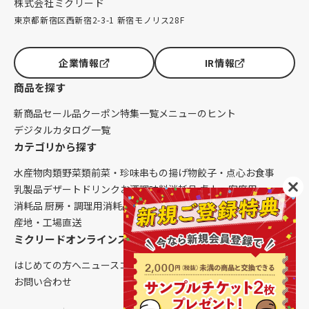
株式会社ミクリード
東京都新宿区西新宿2-3-1 新宿モノリス28F
企業情報
IR情報
商品を探す
新商品
セール品
クーポン
特集一覧
メニューのヒント
デジタルカタログ一覧
カテゴリから探す
水産物
肉類
野菜類
前菜・珍味
串もの
揚げ物
餃子・点心
お食事
乳製品
デザート
ドリンク
お酒
調味料
消耗品 卓上・客席用
消耗品 厨房・調理用
消耗品 クレンリネス
生鮮品（配送便限定）
産地・工場直送
ミクリードオンラインストアについて
はじめての方へ
ニュース
コラム
ご利用ガイド
会社概要
お問い合わせ