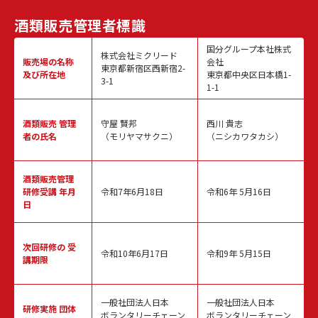
酒類販売
管理者標識
国分グループ本社株式
株式会社ミクリード
販売場の名称
会社
東京都新宿区西新宿2-
及び所在地
東京都中央区日本橋1-
3-1
1-1
酒類販売
管理
守屋 賢邦
西川 貴志
者の氏名
（モリヤマサクニ）
（ニシカワタカシ）
酒類販売管理
研修受講 年月
令和7年6月18日
令和6年 5月16日
日
次回研修の
受
令和10年6月17日
令和9年 5月15日
講期限
一般社団法人日本
一般社団法人日本
研修実施
団体
ボランタリーチェーン
ボランタリーチェーン