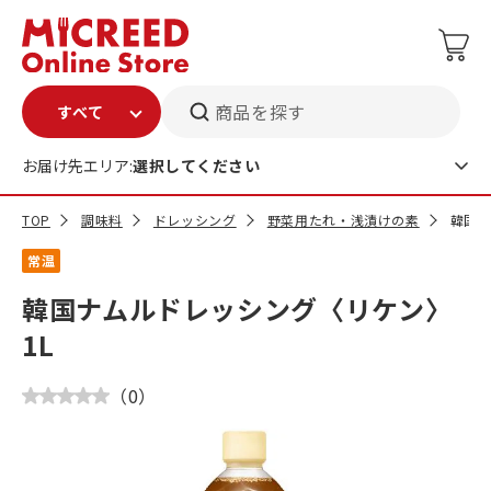
商品を探す
お届け先エリア:
選択してください
TOP
調味料
ドレッシング
野菜用たれ・浅漬けの素
韓国ナ
常温
韓国ナムルドレッシング〈リケン〉
1L
（
0
）