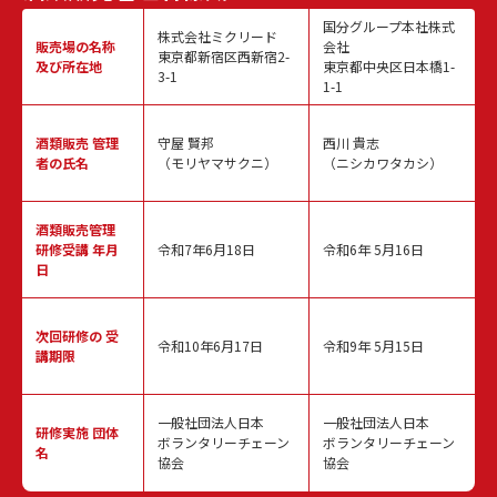
国分グループ本社株式
株式会社ミクリード
販売場の名称
会社
東京都新宿区西新宿2-
及び所在地
東京都中央区日本橋1-
3-1
1-1
酒類販売
管理
守屋 賢邦
西川 貴志
者の氏名
（モリヤマサクニ）
（ニシカワタカシ）
酒類販売管理
研修受講 年月
令和7年6月18日
令和6年 5月16日
日
次回研修の
受
令和10年6月17日
令和9年 5月15日
講期限
一般社団法人日本
一般社団法人日本
研修実施
団体
ボランタリーチェーン
ボランタリーチェーン
名
協会
協会