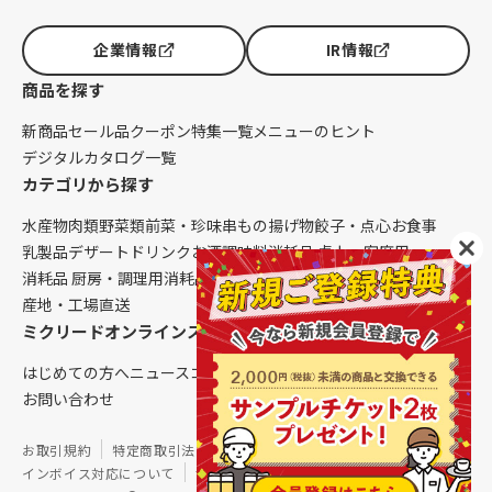
企業情報
IR情報
商品を探す
新商品
セール品
クーポン
特集一覧
メニューのヒント
デジタルカタログ一覧
カテゴリから探す
水産物
肉類
野菜類
前菜・珍味
串もの
揚げ物
餃子・点心
お食事
乳製品
デザート
ドリンク
お酒
調味料
消耗品 卓上・客席用
消耗品 厨房・調理用
消耗品 クレンリネス
生鮮品（配送便限定）
産地・工場直送
ミクリードオンラインストアについて
はじめての方へ
ニュース
コラム
ご利用ガイド
会社概要
お問い合わせ
お取引規約
特定商取引法に基づく表記
個人情報保護方針
インボイス対応について
サイトマップ