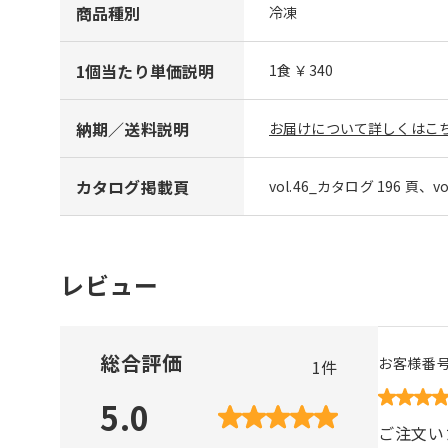
商品種別
冷凍
1個当たり単価説明
1食 ￥340
納期／送料説明
お届けについて詳しくはこち
カタログ掲載頁
vol.46_カタログ 196 頁、v
レビュー
総合評価
お客様番
1
件
5.0
ご注文い