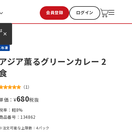
会員登録
ログイン
お気に入り
過去購入
は
冷凍
アジア薫るグリーンカレー 2
食
（
1
）
680
単価：¥
税抜
税率：軽
8
%
商品番号：
134862
※注文可能な上限数：4パック