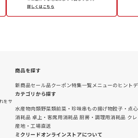
詳しくはこちら
商品を探す
新商品
セール品
クーポン
特集一覧
メニューのヒント
カテゴリから探す
れをサ
水産物
肉類
野菜類
前菜・珍味
串もの
揚げ物
餃子・点
消耗品 卓上・客席用
消耗品 厨房・調理用
消耗品 ク
産地・工場直送
ミクリードオンラインストアについて