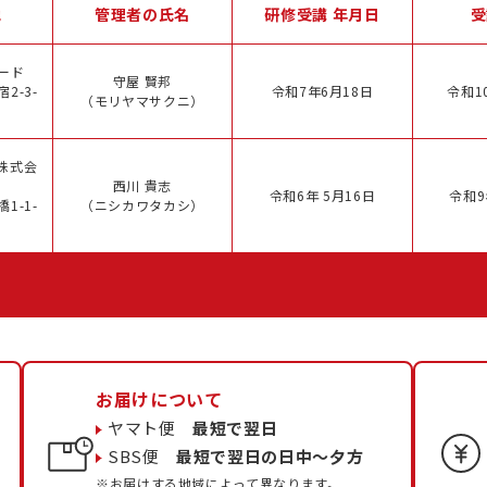
地
管理者の氏名
研修受講 年月日
受
ード
守屋 賢邦
2-3-
令和7年6月18日
令和1
（モリヤマサクニ）
株式会
西川 貴志
令和6年 5月16日
令和9
1-1-
（ニシカワタカシ）
お届けについて
ヤマト便
最短で翌日
SBS便
最短で翌日の日中〜夕方
※お届けする地域によって異なります。