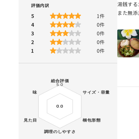
湯銭する
評価内訳
また無添
5
1
件
4
0
件
3
0
件
2
0
件
1
0
件