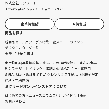
株式会社ミクリード
東京都新宿区西新宿2-3-1 新宿モノリス28F
企業情報
IR情報
商品を探す
新商品
セール品
クーポン
特集一覧
メニューのヒント
デジタルカタログ一覧
カテゴリから探す
水産物
肉類
野菜類
前菜・珍味
串もの
揚げ物
餃子・点心
お食事
乳製品
デザート
ドリンク
お酒
調味料
消耗品 卓上・客席用
消耗品 厨房・調理用
消耗品 クレンリネス
生鮮品（配送便限定）
産地・工場直送
ミクリードオンラインストアについて
はじめての方へ
ニュース
コラム
ご利用ガイド
会社概要
お問い合わせ