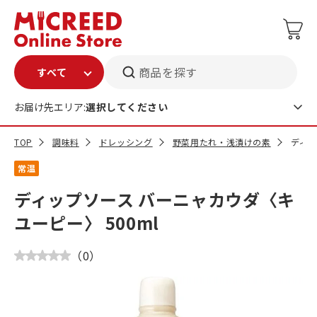
商品を探す
お届け先エリア:
選択してください
TOP
調味料
ドレッシング
野菜用たれ・浅漬けの素
ディッ
常温
ディップソース バーニャカウダ〈キ
ユーピー〉 500ml
（
0
）