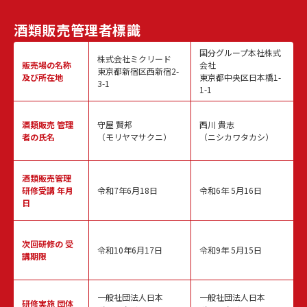
酒類販売
管理者標識
国分グループ本社株式
株式会社ミクリード
販売場の名称
会社
東京都新宿区西新宿2-
及び所在地
東京都中央区日本橋1-
3-1
1-1
酒類販売
管理
守屋 賢邦
西川 貴志
者の氏名
（モリヤマサクニ）
（ニシカワタカシ）
酒類販売管理
研修受講 年月
令和7年6月18日
令和6年 5月16日
日
次回研修の
受
令和10年6月17日
令和9年 5月15日
講期限
一般社団法人日本
一般社団法人日本
研修実施
団体