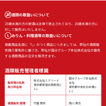
酒類の取扱いについて
20歳未満の方の飲酒は法律で禁止されており、20歳未満の方に
対して販売はいたしません。
みりん・料理酒等の取扱いについて
掲載商品名頭に「L」のつく商品につきましては、弊社の酒類販
売媒介業免許に基づき、弊社が国分グループ本社株式会社の販売
する酒類商品の注文を取次ぎます。
酒類販売
管理者標識
国分グループ本社株式
株式会社ミクリード
販売場の名称
会社
東京都新宿区西新宿2-
及び所在地
東京都中央区日本橋1-
3-1
1-1
酒類販売
管理
守屋 賢邦
西川 貴志