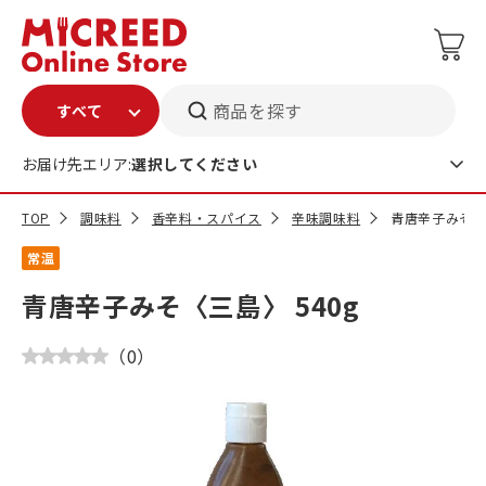
商品を探す
お届け先エリア:
選択してください
TOP
調味料
香辛料・スパイス
辛味調味料
青唐辛子みそ〈三
常温
青唐辛子みそ〈三島〉 540g
（
0
）