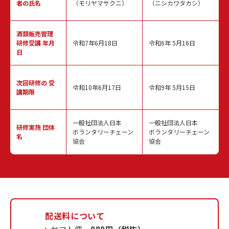
者の氏名
（モリヤマサクニ）
（ニシカワタカシ）
酒類販売管理
研修受講 年月
令和7年6月18日
令和6年 5月16日
日
次回研修の
受
令和10年6月17日
令和9年 5月15日
講期限
一般社団法人日本
一般社団法人日本
研修実施
団体
ボランタリーチェーン
ボランタリーチェーン
名
協会
協会
配送料について