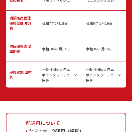
者の氏名
（モリヤマサクニ）
（ニシカワタカシ）
酒類販売管理
研修受講 年月
令和7年6月18日
令和6年 5月16日
日
次回研修の
受
令和10年6月17日
令和9年 5月15日
講期限
一般社団法人日本
一般社団法人日本
研修実施
団体
ボランタリーチェーン
ボランタリーチェーン
名
協会
協会
配送料について
ヤマト便
980円（税抜）