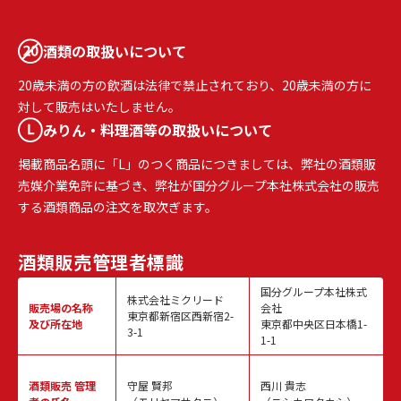
酒類の取扱いについて
20歳未満の方の飲酒は法律で禁止されており、20歳未満の方に
対して販売はいたしません。
みりん・料理酒等の取扱いについて
掲載商品名頭に「L」のつく商品につきましては、弊社の酒類販
売媒介業免許に基づき、弊社が国分グループ本社株式会社の販売
する酒類商品の注文を取次ぎます。
酒類販売
管理者標識
国分グループ本社株式
株式会社ミクリード
販売場の名称
会社
東京都新宿区西新宿2-
及び所在地
東京都中央区日本橋1-
3-1
1-1
酒類販売
管理
守屋 賢邦
西川 貴志