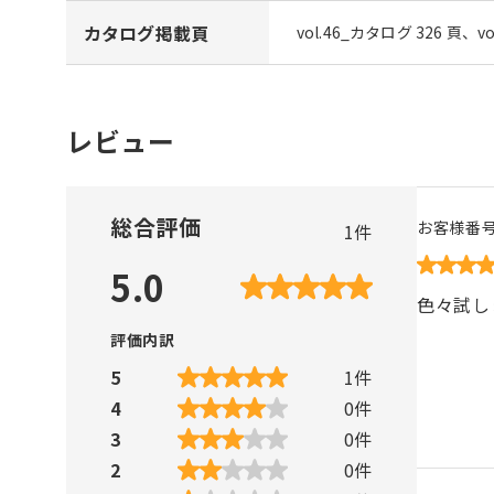
カタログ掲載頁
vol.46_カタログ 326 頁、v
レビュー
総合評価
お客様番
1
件
5.0
色々試し
評価内訳
5
1
件
4
0
件
3
0
件
2
0
件