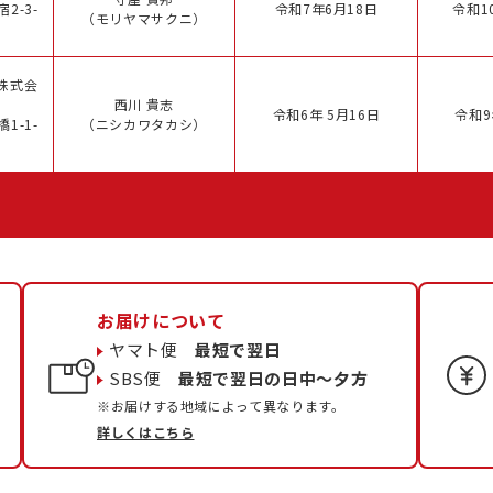
2-3-
令和7年6月18日
令和1
（モリヤマサクニ）
株式会
西川 貴志
令和6年 5月16日
令和9
1-1-
（ニシカワタカシ）
お届けについて
ヤマト便
最短で翌日
SBS便
最短で翌日の日中〜夕方
※お届けする地域によって異なります。
詳しくはこちら