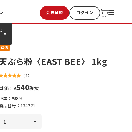
会員登録
ログイン
お気に入り
過去購入
は
常温
天ぷら粉〈EAST BEE〉 1kg
（
1
）
540
単価：¥
税抜
税率：軽
8
%
商品番号：
134221