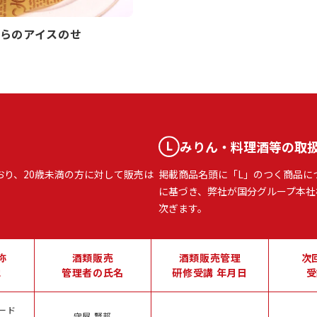
らのアイスのせ
みりん・料理酒等の取
おり、20歳未満の方に対して販売は
掲載商品名頭に「L」のつく商品に
に基づき、弊社が国分グループ本社
次ぎます。
称
酒類販売
酒類販売管理
次
地
管理者の氏名
研修受講 年月日
受
ード
守屋 賢邦