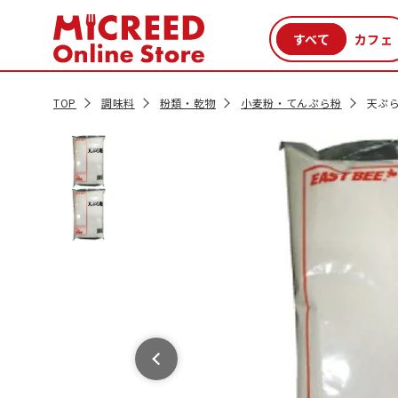
カテゴリから探す
新商品
セール品
クーポン
特集一覧
TOP
調味料
粉類・乾物
小麦粉・てんぷら粉
天ぷら