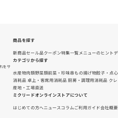
商品を探す
新商品
セール品
クーポン
特集一覧
メニューのヒント
カテゴリから探す
れをサ
水産物
肉類
野菜類
前菜・珍味
串もの
揚げ物
餃子・点
消耗品 卓上・客席用
消耗品 厨房・調理用
消耗品 ク
産地・工場直送
ミクリードオンラインストアについて
はじめての方へ
ニュース
コラム
ご利用ガイド
会社概要