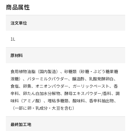
商品属性
注文単位
1L
原材料
食用植物油脂（国内製造）、砂糖類（砂糖・ぶどう糖果糖
液糖）、バターミルクパウダー、醸造酢、乳酸発酵卵白、
食塩、卵黄、オニオンパウダー、ガーリックペースト、香
辛料、卵たん白加水分解物、酵母エキスパウダー/香料、調
味料（アミノ酸）、増粘多糖類、酸味料、香辛料抽出物、
（一部に卵・乳成分・大豆を含む）
最終加工地