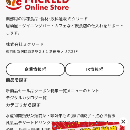
業務用の冷凍食品·食材·飲料通販 ミクリード
居酒屋・ダイニングバー・カフェなど飲食店の仕入れをサポート
します。
株式会社ミクリード
東京都新宿区西新宿2-3-1 新宿モノリス28F
企業情報
IR情報
商品を探す
新商品
セール品
クーポン
特集一覧
メニューのヒント
デジタルカタログ一覧
カテゴリから探す
水産物
肉類
野菜類
前菜・珍味
串もの
揚げ物
餃子・点心
お食事
乳製品
デザート
ドリンク
お酒
調味料
消耗品 卓上・客席用
消耗品 厨房・調理用
消耗品 クレンリネス
生鮮品（配送便限定）