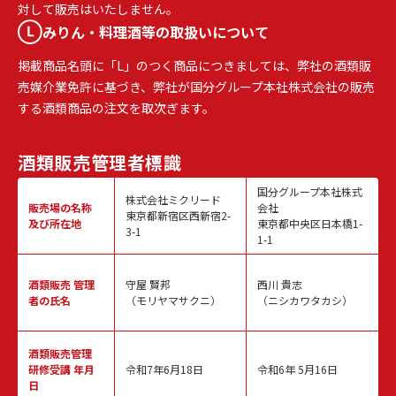
対して販売はいたしません。
みりん・料理酒等の取扱いについて
掲載商品名頭に「L」のつく商品につきましては、弊社の酒類販
売媒介業免許に基づき、弊社が国分グループ本社株式会社の販売
する酒類商品の注文を取次ぎます。
酒類販売
管理者標識
国分グループ本社株式
株式会社ミクリード
販売場の名称
会社
東京都新宿区西新宿2-
及び所在地
東京都中央区日本橋1-
3-1
1-1
酒類販売
管理
守屋 賢邦
西川 貴志
者の氏名
（モリヤマサクニ）
（ニシカワタカシ）
酒類販売管理
研修受講 年月
令和7年6月18日
令和6年 5月16日
日