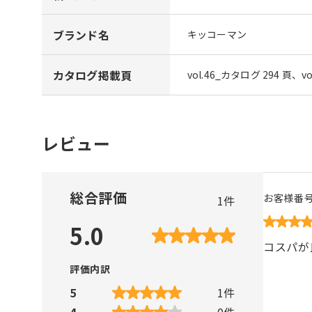
ブランド名
キッコーマン
カタログ掲載頁
vol.46_カタログ 294 頁、v
レビュー
総合評価
お客様番
1
件
5.0
コスパが
評価内訳
5
1
件
4
0
件