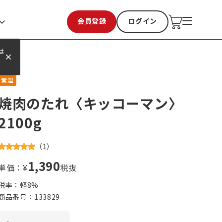
会員登録
ログイン
お気に入り
過去購入
は
常温
焼肉のたれ〈キッコーマン〉
2100g
（
1
）
1,390
単価：¥
税抜
税率：軽
8
%
商品番号：
133829