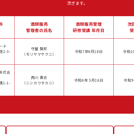
次ぎます。
称
酒類販売
酒類販売管理
次
地
管理者の氏名
研修受講 年月日
受
ード
守屋 賢邦
2-3-
令和7年6月18日
令和1
（モリヤマサクニ）
株式会
西川 貴志
令和6年 5月16日
令和9
1-1-
（ニシカワタカシ）