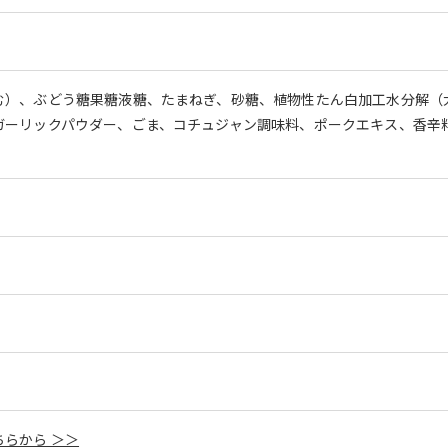
む）、ぶどう糖果糖液糖、たまねぎ、砂糖、植物性たん白加工水分解（
ガーリックパウダー、ごま、コチュジャン調味料、ポークエキス、香辛
らから ＞＞