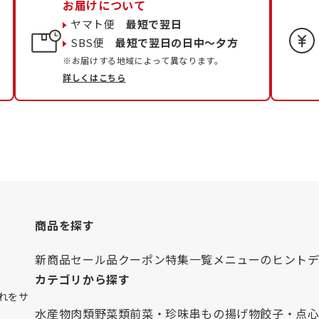
お届けについて
ヤマト便
最短で翌日
SBS便
最短で翌日の日中〜夕方
※お届けする地域によって異なります。
詳しくはこちら
商品を探す
新商品
セール品
クーポン
特集一覧
メニューのヒント
カテゴリから探す
れをサ
水産物
肉類
野菜類
前菜・珍味
串もの
揚げ物
餃子・点