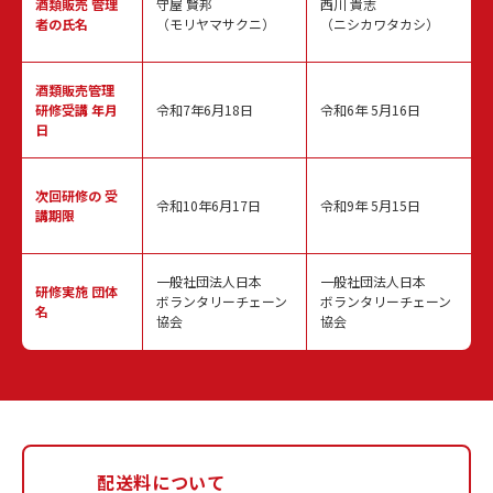
酒類販売
管理
守屋 賢邦
西川 貴志
者の氏名
（モリヤマサクニ）
（ニシカワタカシ）
酒類販売管理
研修受講 年月
令和7年6月18日
令和6年 5月16日
日
次回研修の
受
令和10年6月17日
令和9年 5月15日
講期限
一般社団法人日本
一般社団法人日本
研修実施
団体
ボランタリーチェーン
ボランタリーチェーン
名
協会
協会
配送料について