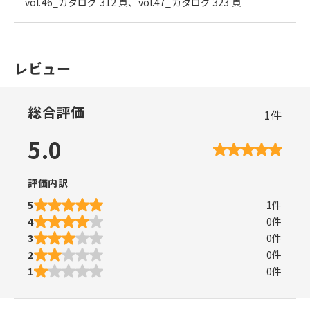
vol.46_カタログ 312 頁、vol.47_カタログ 323 頁
レビュー
総合評価
1
件
5.0
評価内訳
5
1
件
4
0
件
3
0
件
2
0
件
1
0
件