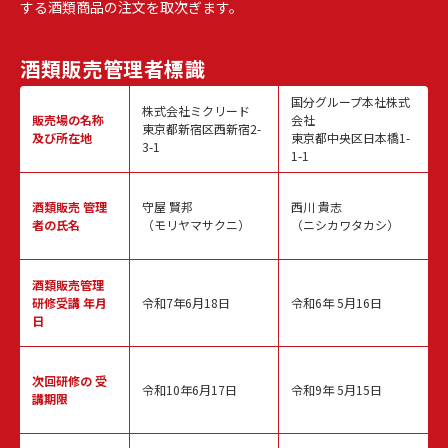
する酒類商品の注文を取次ぎます。
酒類販売
管理者標識
国分グループ本社株式
株式会社ミクリード
販売場の名称
会社
東京都新宿区西新宿2-
及び所在地
東京都中央区日本橋1-
3-1
1-1
酒類販売
管理
守屋 賢邦
西川 貴志
者の氏名
（モリヤマサクニ）
（ニシカワタカシ）
酒類販売管理
研修受講 年月
令和7年6月18日
令和6年 5月16日
日
次回研修の
受
令和10年6月17日
令和9年 5月15日
講期限