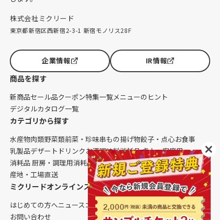
株式会社ミクリード
東京都新宿区西新宿2-3-1 新宿モノリス28F
企業情報
IR情報
商品を探す
新商品
セール品
クーポン
特集一覧
メニューのヒント
デジタルカタログ一覧
カテゴリから探す
水産物
肉類
野菜類
前菜・珍味
串もの
揚げ物
餃子・点心
お食事
乳製品
デザート
ドリンク
お酒
調味料
消耗品 卓上・客席用
消耗品 厨房・調理用
消耗品 クレンリネス
生鮮品（配送便限定）
産地・工場直送
ミクリードオンラインストアについて
はじめての方へ
ニュース
コラム
ご利用ガイド
会社概要
お問い合わせ