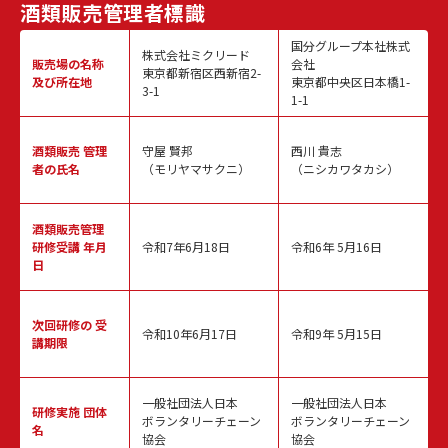
酒類販売
管理者標識
国分グループ本社株式
株式会社ミクリード
販売場の名称
会社
東京都新宿区西新宿2-
及び所在地
東京都中央区日本橋1-
3-1
1-1
酒類販売
管理
守屋 賢邦
西川 貴志
者の氏名
（モリヤマサクニ）
（ニシカワタカシ）
酒類販売管理
研修受講 年月
令和7年6月18日
令和6年 5月16日
日
次回研修の
受
令和10年6月17日
令和9年 5月15日
講期限
一般社団法人日本
一般社団法人日本
研修実施
団体
ボランタリーチェーン
ボランタリーチェーン
名
協会
協会