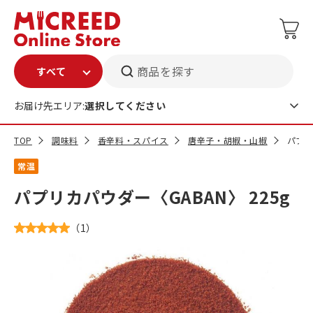
商品を探す
お届け先エリア:
選択してください
TOP
調味料
香辛料・スパイス
唐辛子・胡椒・山椒
パプリ
常温
パプリカパウダー〈GABAN〉 225g
（
1
）