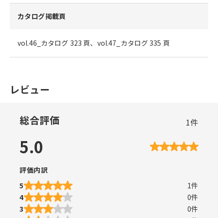
カタログ掲載頁
vol.46_カタログ 323 頁、vol.47_カタログ 335 頁
レビュー
総合評価
1
件
5.0
評価内訳
5
1
件
4
0
件
3
0
件