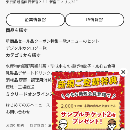
東京都新宿区西新宿2-3-1 新宿モノリス28F
企業情報
IR情報
商品を探す
新商品
セール品
クーポン
特集一覧
メニューのヒント
デジタルカタログ一覧
カテゴリから探す
水産物
肉類
野菜類
前菜・珍味
串もの
揚げ物
餃子・点心
お食事
乳製品
デザート
ドリンク
お酒
調味料
消耗品 卓上・客席用
消耗品 厨房・調理用
消耗品 クレンリネス
生鮮品（配送便限定）
産地・工場直送
ミクリードオンラインストアについて
はじめての方へ
ニュース
コラム
ご利用ガイド
会社概要
お問い合わせ
お取引規約
特定商取引法に基づく表記
個人情報保護方針