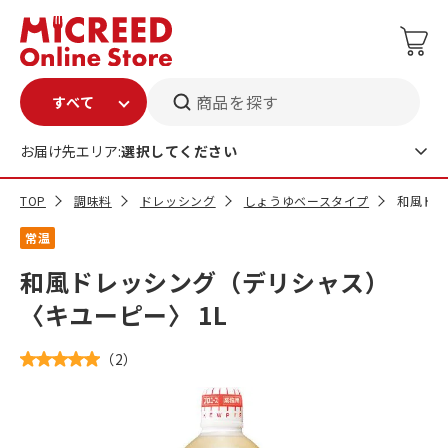
商品を探す
お届け先エリア:
選択してください
TOP
調味料
ドレッシング
しょうゆベースタイプ
和風ドレ
常温
和風ドレッシング（デリシャス）
〈キユーピー〉 1L
（
2
）