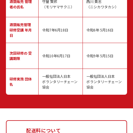
酒類販売
管理
守屋 賢邦
西川 貴志
者の氏名
（モリヤマサクニ）
（ニシカワタカシ）
酒類販売管理
研修受講 年月
令和7年6月18日
令和6年 5月16日
日
次回研修の
受
令和10年6月17日
令和9年 5月15日
講期限
一般社団法人日本
一般社団法人日本
研修実施
団体
ボランタリーチェーン
ボランタリーチェーン
名
協会
協会
配送料について