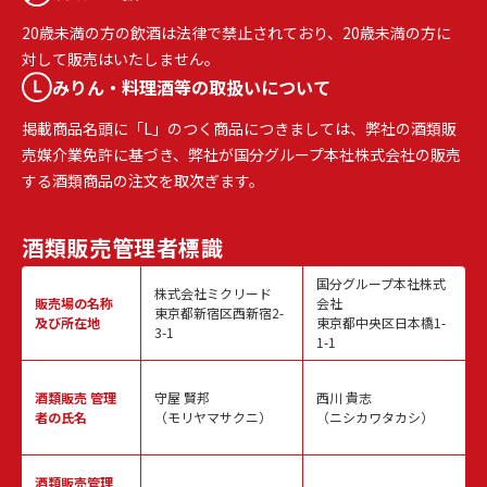
20歳未満の方の飲酒は法律で禁止されており、20歳未満の方に
対して販売はいたしません。
みりん・料理酒等の取扱いについて
掲載商品名頭に「L」のつく商品につきましては、弊社の酒類販
売媒介業免許に基づき、弊社が国分グループ本社株式会社の販売
する酒類商品の注文を取次ぎます。
酒類販売
管理者標識
国分グループ本社株式
株式会社ミクリード
販売場の名称
会社
東京都新宿区西新宿2-
及び所在地
東京都中央区日本橋1-
3-1
1-1
酒類販売
管理
守屋 賢邦
西川 貴志
者の氏名
（モリヤマサクニ）
（ニシカワタカシ）
酒類販売管理