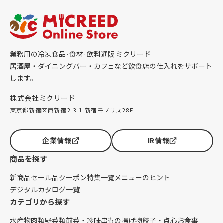
業務用の冷凍食品·食材·飲料通販 ミクリード
居酒屋・ダイニングバー・カフェなど飲食店の仕入れをサポート
します。
株式会社ミクリード
東京都新宿区西新宿2-3-1 新宿モノリス28F
企業情報
IR情報
商品を探す
新商品
セール品
クーポン
特集一覧
メニューのヒント
デジタルカタログ一覧
カテゴリから探す
水産物
肉類
野菜類
前菜・珍味
串もの
揚げ物
餃子・点心
お食事