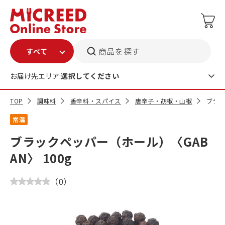
商品を探す
お届け先エリア:
選択してください
TOP
調味料
香辛料・スパイス
唐辛子・胡椒・山椒
ブラッ
常温
ブラックペッパー（ホール）〈GAB
AN〉 100g
（
0
）