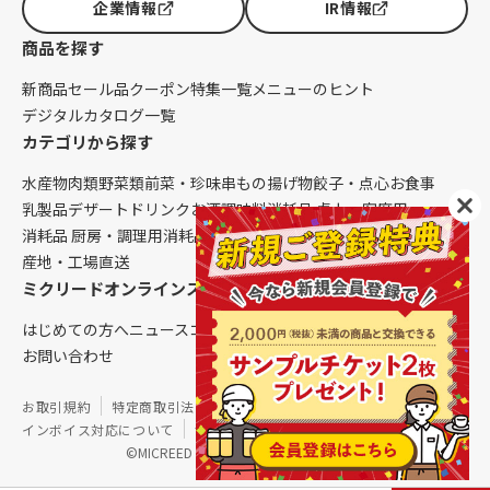
企業情報
IR情報
商品を探す
新商品
セール品
クーポン
特集一覧
メニューのヒント
デジタルカタログ一覧
カテゴリから探す
水産物
肉類
野菜類
前菜・珍味
串もの
揚げ物
餃子・点心
お食事
乳製品
デザート
ドリンク
お酒
調味料
消耗品 卓上・客席用
消耗品 厨房・調理用
消耗品 クレンリネス
生鮮品（配送便限定）
産地・工場直送
ミクリードオンラインストアについて
はじめての方へ
ニュース
コラム
ご利用ガイド
会社概要
お問い合わせ
お取引規約
特定商取引法に基づく表記
個人情報保護方針
インボイス対応について
サイトマップ
©MICREED CO.,LTD. All Rights Reserved.