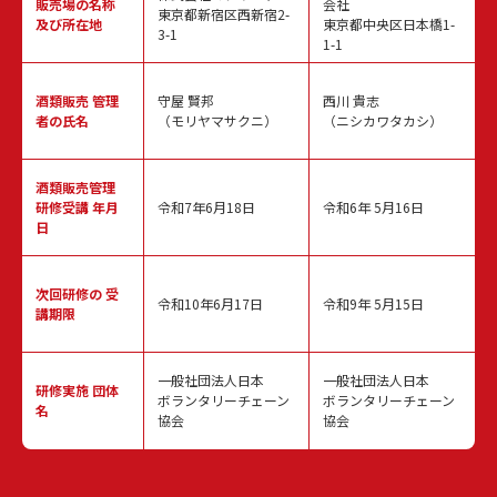
販売場の名称
会社
東京都新宿区西新宿2-
及び所在地
東京都中央区日本橋1-
3-1
1-1
酒類販売
管理
守屋 賢邦
西川 貴志
者の氏名
（モリヤマサクニ）
（ニシカワタカシ）
酒類販売管理
研修受講 年月
令和7年6月18日
令和6年 5月16日
日
次回研修の
受
令和10年6月17日
令和9年 5月15日
講期限
一般社団法人日本
一般社団法人日本
研修実施
団体
ボランタリーチェーン
ボランタリーチェーン
名
協会
協会