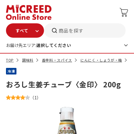
商品を探す
お届け先エリア:
選択してください
TOP
調味料
香辛料・スパイス
にんにく・しょうが・梅
お
冷凍
おろし生姜チューブ〈金印〉 200g
（
1
）