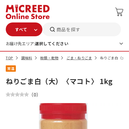
商品を探す
お届け先エリア:
選択してください
TOP
調味料
粉類・乾物
ごま・ねりごま
ねりごま白（大）
常温
ねりごま白（大）〈マコト〉 1kg
（
0
）