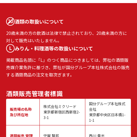
酒類の取扱いについて
20歳未満の方の飲酒は法律で禁止されており、20歳未満の方に
対して販売はいたしません。
みりん・料理酒等の取扱いについて
掲載商品名頭に「L」のつく商品につきましては、弊社の酒類販
売媒介業免許に基づき、弊社が国分グループ本社株式会社の販売
する酒類商品の注文を取次ぎます。
酒類販売
管理者標識
国分グループ本社株式
株式会社ミクリード
販売場の名称
会社
東京都新宿区西新宿2-
及び所在地
東京都中央区日本橋1-
3-1
1-1
酒類販売
管理
守屋 賢邦
西川 貴志