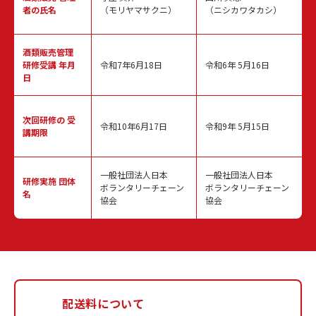
者の氏名
（モリヤマサクニ）
（ニシカワタカシ）
酒類販売管理
研修受講 年月
令和7年6月18日
令和6年 5月16日
日
次回研修の
受
令和10年6月17日
令和9年 5月15日
講期限
一般社団法人日本
一般社団法人日本
研修実施
団体
ボランタリーチェーン
ボランタリーチェーン
名
協会
協会
配送料について