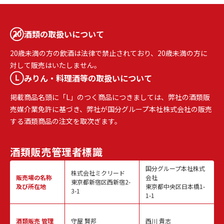
酒類の取扱いについて
20歳未満の方の飲酒は法律で禁止されており、20歳未満の方に
対して販売はいたしません。
みりん・料理酒等の取扱いについて
掲載商品名頭に「L」のつく商品につきましては、弊社の酒類販
売媒介業免許に基づき、弊社が国分グループ本社株式会社の販売
する酒類商品の注文を取次ぎます。
酒類販売
管理者標識
国分グループ本社株式
株式会社ミクリード
販売場の名称
会社
東京都新宿区西新宿2-
及び所在地
東京都中央区日本橋1-
3-1
1-1
酒類販売
管理
守屋 賢邦
西川 貴志