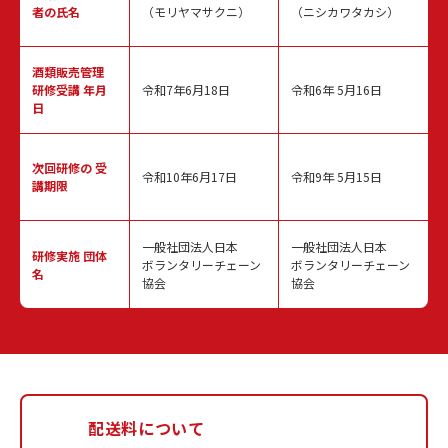
者の氏名
（モリヤマサクニ）
（ニシカワタカシ）
酒類販売管理
研修受講 年月
令和7年6月18日
令和6年 5月16日
日
次回研修の
受
令和10年6月17日
令和9年 5月15日
講期限
一般社団法人日本
一般社団法人日本
研修実施
団体
ボランタリーチェーン
ボランタリーチェーン
名
協会
協会
配送料について