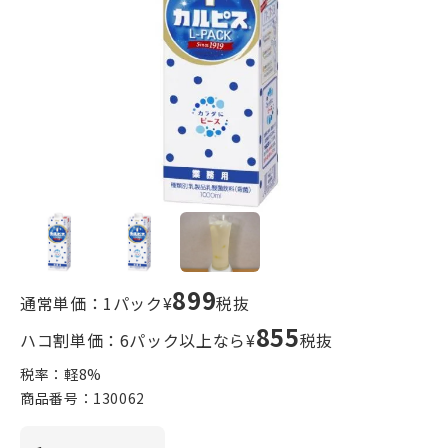
899
通常単価：1パック¥
税抜
855
ハコ割単価：6パック以上なら¥
税抜
税率：軽
8
%
商品番号：
130062