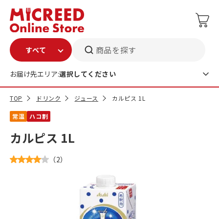
商品を探す
お届け先エリア:
選択してください
TOP
ドリンク
ジュース
カルピス 1L
常温
ハコ割
カルピス 1L
（
2
）