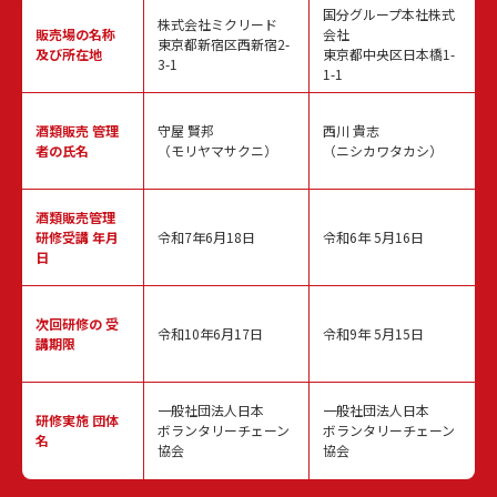
国分グループ本社株式
株式会社ミクリード
販売場の名称
会社
東京都新宿区西新宿2-
及び所在地
東京都中央区日本橋1-
3-1
1-1
酒類販売
管理
守屋 賢邦
西川 貴志
者の氏名
（モリヤマサクニ）
（ニシカワタカシ）
酒類販売管理
研修受講 年月
令和7年6月18日
令和6年 5月16日
日
次回研修の
受
令和10年6月17日
令和9年 5月15日
講期限
一般社団法人日本
一般社団法人日本
研修実施
団体
ボランタリーチェーン
ボランタリーチェーン
名
協会
協会