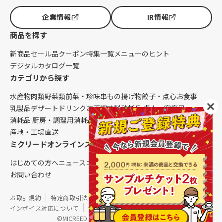
企業情報
IR情報
商品を探す
新商品
セール品
クーポン
特集一覧
メニューのヒント
デジタルカタログ一覧
カテゴリから探す
水産物
肉類
野菜類
前菜・珍味
串もの
揚げ物
餃子・点心
お食事
乳製品
デザート
ドリンク
お酒
調味料
消耗品 卓上・客席用
消耗品 厨房・調理用
消耗品 クレンリネス
生鮮品（配送便限定）
産地・工場直送
ミクリードオンラインストアについて
はじめての方へ
ニュース
コラム
ご利用ガイド
会社概要
お問い合わせ
お取引規約
特定商取引法に基づく表記
個人情報保護方針
インボイス対応について
サイトマップ
©MICREED CO.,LTD. All Rights Reserved.