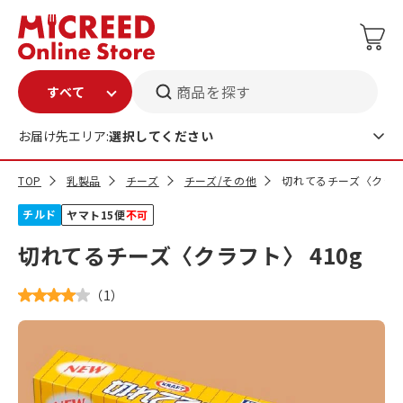
商品を探す
お届け先エリア:
選択してください
TOP
乳製品
チーズ
チーズ/その他
切れてるチーズ〈クラフト
チルド
ヤマト15便
不可
切れてるチーズ〈クラフト〉 410g
（
1
）