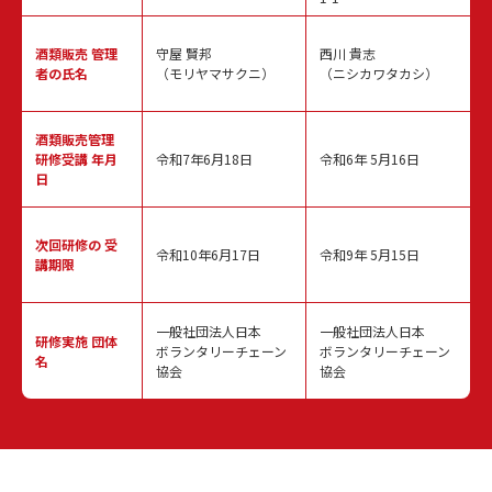
酒類販売
管理
守屋 賢邦
西川 貴志
者の氏名
（モリヤマサクニ）
（ニシカワタカシ）
酒類販売管理
研修受講 年月
令和7年6月18日
令和6年 5月16日
日
次回研修の
受
令和10年6月17日
令和9年 5月15日
講期限
一般社団法人日本
一般社団法人日本
研修実施
団体
ボランタリーチェーン
ボランタリーチェーン
名
協会
協会