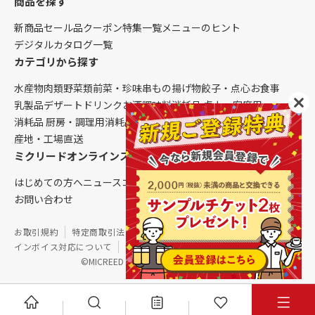
商品を探す
新商品
セール品
クーポン
特集一覧
メニューのヒント
デジタルカタログ一覧
カテゴリから探す
水産物
肉類
野菜類
前菜・珍味
串もの
揚げ物
餃子・点心
お食事
乳製品
デザート
ドリンク
お酒
調味料
消耗品 卓上・客席用
消耗品 厨房・調理用
消耗品 クレンリネス
生鮮品（配送便限定）
産地・工場直送
ミクリードオンラインストアについて
はじめての方へ
ニュース
コラム
ご利用ガイド
会社概要
お問い合わせ
お取引規約
特定商取引法に基づく表記
個人情報保護方針
インボイス対応について
サイトマップ
©MICREED CO.,LTD. All Rights Reserved.