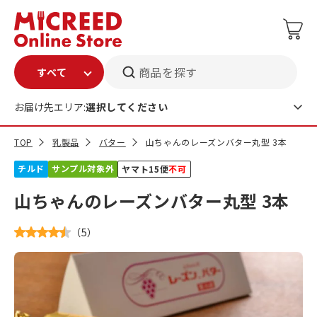
商品を探す
お届け先エリア:
選択してください
TOP
乳製品
バター
山ちゃんのレーズンバター丸型 3本
チルド
サンプル対象外
ヤマト15便
不可
山ちゃんのレーズンバター丸型 3本
（
5
）