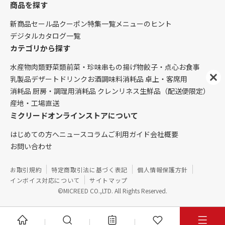
商品を探す
新商品
セール品
クーポン
特集一覧
メニューのヒント
デジタルカタログ一覧
カテゴリから探す
水産物
肉類
野菜類
前菜・珍味
串もの
揚げ物
餃子・点心
お食事
乳製品
デザート
ドリンク
お酒
調味料
消耗品 卓上・客席用
消耗品 厨房・調理用
消耗品 クレンリネス
生鮮品（配送便限定）
産地・工場直送
ミクリードオンラインストアについて
はじめての方へ
ニュース
コラム
ご利用ガイド
会社概要
お問い合わせ
お取引規約
特定商取引法に基づく表記
個人情報保護方針
インボイス対応について
サイトマップ
©MICREED CO.,LTD. All Rights Reserved.