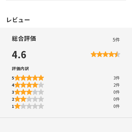
レビュー
総合評価
5
件
4.6
評価内訳
5
3
件
4
2
件
3
0
件
2
0
件
1
0
件