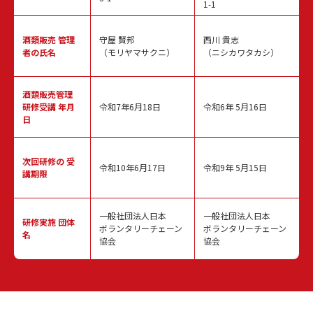
1-1
酒類販売
管理
守屋 賢邦
西川 貴志
者の氏名
（モリヤマサクニ）
（ニシカワタカシ）
酒類販売管理
研修受講 年月
令和7年6月18日
令和6年 5月16日
日
次回研修の
受
令和10年6月17日
令和9年 5月15日
講期限
一般社団法人日本
一般社団法人日本
研修実施
団体
ボランタリーチェーン
ボランタリーチェーン
名
協会
協会