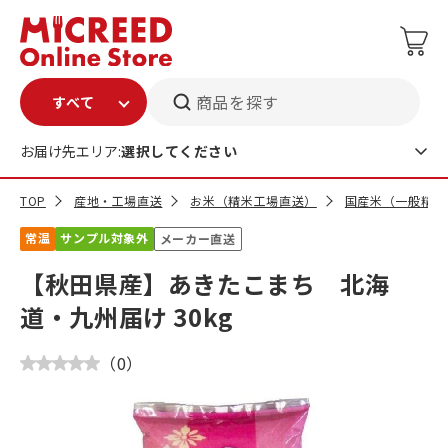
商品を探す
お届け先エリア:
選択してください
TOP
産地・工場直送
お米（精米工場直送）
国産米（一般精米
常温
サンプル対象外
メーカー直送
【秋田県産】あきたこまち 北海
道・九州届け 30kg
（
0
）