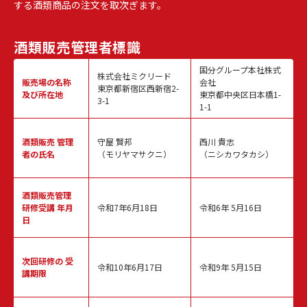
する酒類商品の注文を取次ぎます。
酒類販売
管理者標識
国分グループ本社株式
株式会社ミクリード
販売場の名称
会社
東京都新宿区西新宿2-
及び所在地
東京都中央区日本橋1-
3-1
1-1
酒類販売
管理
守屋 賢邦
西川 貴志
者の氏名
（モリヤマサクニ）
（ニシカワタカシ）
酒類販売管理
研修受講 年月
令和7年6月18日
令和6年 5月16日
日
次回研修の
受
令和10年6月17日
令和9年 5月15日
講期限