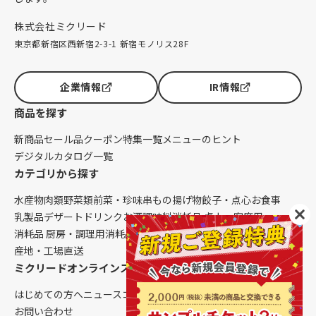
株式会社ミクリード
東京都新宿区西新宿2-3-1 新宿モノリス28F
企業情報
IR情報
商品を探す
新商品
セール品
クーポン
特集一覧
メニューのヒント
デジタルカタログ一覧
カテゴリから探す
水産物
肉類
野菜類
前菜・珍味
串もの
揚げ物
餃子・点心
お食事
乳製品
デザート
ドリンク
お酒
調味料
消耗品 卓上・客席用
消耗品 厨房・調理用
消耗品 クレンリネス
生鮮品（配送便限定）
産地・工場直送
ミクリードオンラインストアについて
はじめての方へ
ニュース
コラム
ご利用ガイド
会社概要
お問い合わせ