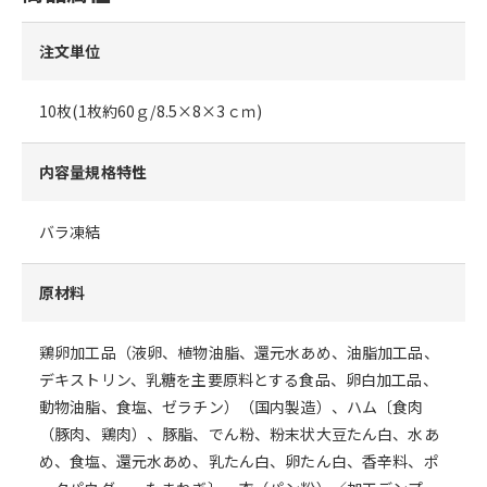
注文単位
10枚(1枚約60ｇ/8.5×8×3ｃｍ)
内容量規格特性
バラ凍結
原材料
鶏卵加工品（液卵、植物油脂、還元水あめ、油脂加工品、
デキストリン、乳糖を主要原料とする食品、卵白加工品、
動物油脂、食塩、ゼラチン）（国内製造）、ハム〔食肉
（豚肉、鶏肉）、豚脂、でん粉、粉末状大豆たん白、水あ
め、食塩、還元水あめ、乳たん白、卵たん白、香辛料、ポ