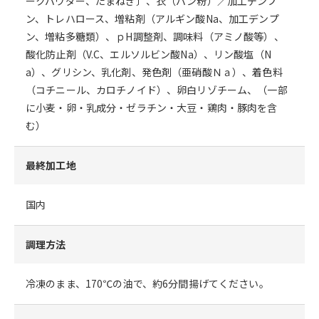
ークパウダー、たまねぎ〕、衣（パン粉）／加工デンプ
ン、トレハロース、増粘剤（アルギン酸Na、加工デンプ
ン、増粘多糖類）、ｐH調整剤、調味料（アミノ酸等）、
酸化防止剤（V.C、エルソルビン酸Na）、リン酸塩（N
a）、グリシン、乳化剤、発色剤（亜硝酸Ｎａ）、着色料
（コチニール、カロチノイド）、卵白リゾチーム、（一部
に小麦・卵・乳成分・ゼラチン・大豆・鶏肉・豚肉を含
む）
最終加工地
国内
調理方法
冷凍のまま、170℃の油で、約6分間揚げてください。