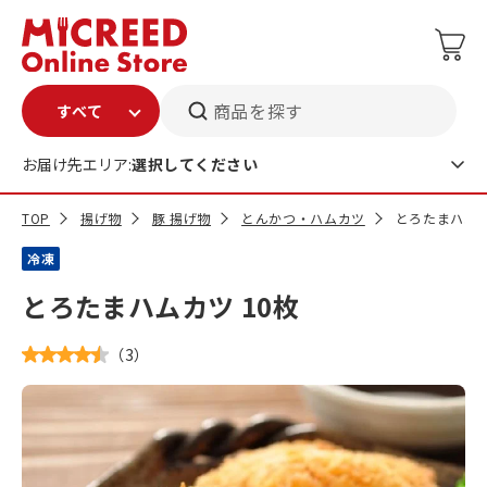
商品を探す
お届け先エリア:
選択してください
TOP
揚げ物
豚 揚げ物
とんかつ・ハムカツ
とろたまハムカ
冷凍
とろたまハムカツ 10枚
（
3
）