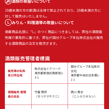
酒類の取扱いについて
20歳未満の方の飲酒は法律で禁止されており、20歳未満の方に
対して販売はいたしません。
みりん・料理酒等の取扱いについて
掲載商品名頭に「L」のつく商品につきましては、弊社の酒類販
売媒介業免許に基づき、弊社が国分グループ本社株式会社の販売
する酒類商品の注文を取次ぎます。
酒類販売
管理者標識
国分グループ本社株式
株式会社ミクリード
販売場の名称
会社
東京都新宿区西新宿2-
及び所在地
東京都中央区日本橋1-
3-1
1-1
酒類販売
管理
守屋 賢邦
西川 貴志
者の氏名
（モリヤマサクニ）
（ニシカワタカシ）