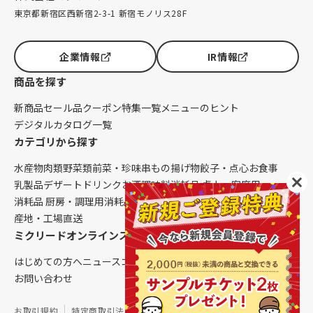
東京都新宿区西新宿2-3-1 新宿モノリス28F
企業情報
IR情報
商品を探す
新商品
セール品
クーポン
特集一覧
メニューのヒント
デジタルカタログ一覧
カテゴリから探す
水産物
肉類
野菜類
前菜・珍味
串もの
揚げ物
餃子・点心
お食事
乳製品
デザート
ドリンク
お酒
調味料
消耗品 卓上・客席用
消耗品 厨房・調理用
消耗品 クレンリネス
生鮮品（配送便限定）
産地・工場直送
ミクリードオンラインストアについて
はじめての方へ
ニュース
コラム
ご利用ガイド
会社概要
お問い合わせ
お取引規約
特定商取引法に基づく表記
個人情報保護方針