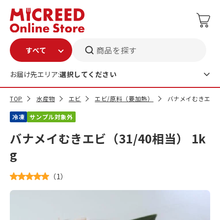
商品を探す
お届け先エリア:
選択してください
TOP
水産物
エビ
エビ/原料（要加熱）
バナメイむきエビ（3
冷凍
サンプル対象外
バナメイむきエビ（31/40相当） 1k
g
（
1
）