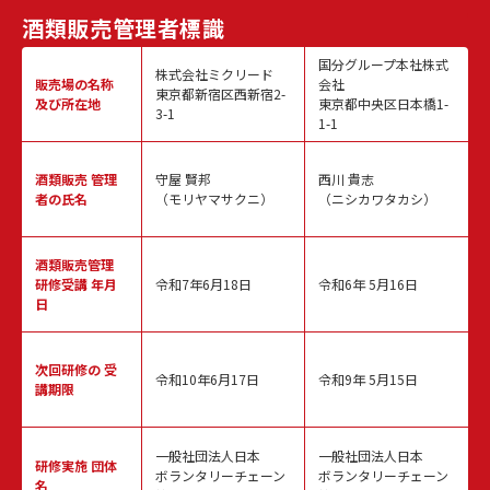
酒類販売
管理者標識
国分グループ本社株式
株式会社ミクリード
販売場の名称
会社
東京都新宿区西新宿2-
及び所在地
東京都中央区日本橋1-
3-1
1-1
酒類販売
管理
守屋 賢邦
西川 貴志
者の氏名
（モリヤマサクニ）
（ニシカワタカシ）
酒類販売管理
研修受講 年月
令和7年6月18日
令和6年 5月16日
日
次回研修の
受
令和10年6月17日
令和9年 5月15日
講期限
一般社団法人日本
一般社団法人日本
研修実施
団体
ボランタリーチェーン
ボランタリーチェーン
名