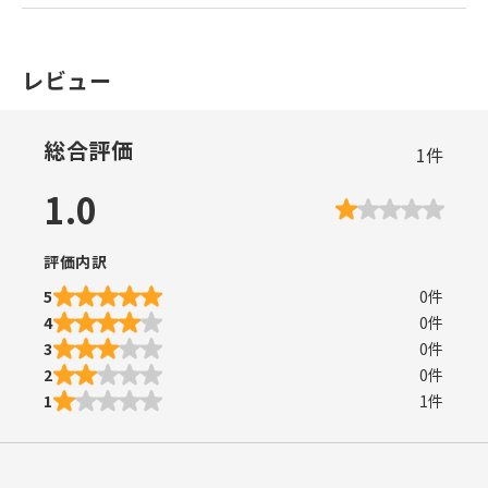
レビュー
総合評価
1
件
1.0
評価内訳
5
0
件
4
0
件
3
0
件
2
0
件
1
1
件