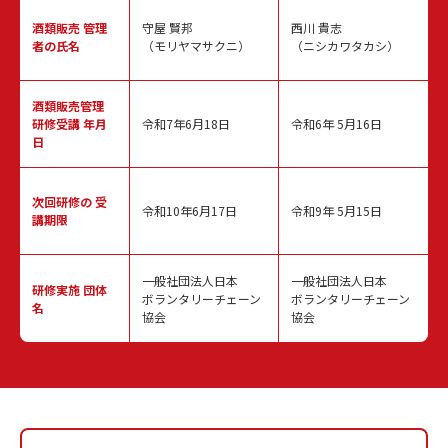
酒類販売
管理
守屋 賢邦
西川 貴志
者の氏名
（モリヤマサクニ）
（ニシカワタカシ）
酒類販売管理
研修受講 年月
令和7年6月18日
令和6年 5月16日
日
次回研修の
受
令和10年6月17日
令和9年 5月15日
講期限
一般社団法人日本
一般社団法人日本
研修実施
団体
ボランタリーチェーン
ボランタリーチェーン
名
協会
協会