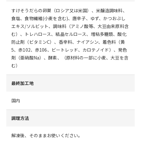
すけそうだらの卵巣（ロシア又は米国）、米醸造調味料、
食塩、食物繊維(小麦を含む)、唐辛子、ゆず、かつおぶし
エキス/ソルビット、調味料（アミノ酸等、大豆由来原料含
む）、トレハロース、結晶セルロース、増粘多糖類、酸化
防止剤（ビタミンC）、香辛料、ナイアシン、着色料（黄
5、赤102、赤106、ビートレッド、カロテノイド）、発色
剤（亜硝酸Na）、酵素、（原材料の一部に小麦、大豆を含
む）
最終加工地
国内
調理方法
解凍後、そのままお使いください。