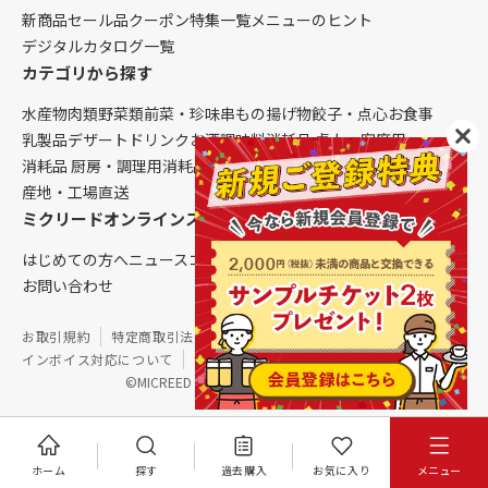
新商品
セール品
クーポン
特集一覧
メニューのヒント
デジタルカタログ一覧
カテゴリから探す
水産物
肉類
野菜類
前菜・珍味
串もの
揚げ物
餃子・点心
お食事
乳製品
デザート
ドリンク
お酒
調味料
消耗品 卓上・客席用
消耗品 厨房・調理用
消耗品 クレンリネス
生鮮品（配送便限定）
産地・工場直送
ミクリードオンラインストアについて
はじめての方へ
ニュース
コラム
ご利用ガイド
会社概要
お問い合わせ
お取引規約
特定商取引法に基づく表記
個人情報保護方針
インボイス対応について
サイトマップ
©MICREED CO.,LTD. All Rights Reserved.
ホーム
探す
過去購入
お気に入り
メニュー