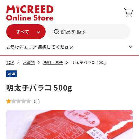
商品を探す
お届け先エリア:
選択してください
TOP
水産物
魚卵・白子
明太子バラコ 500g
冷凍
明太子バラコ 500g
（
1
）