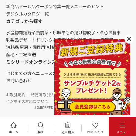
新商品
セール品
クーポン
特集一覧
メニューのヒント
デジタルカタログ一覧
カテゴリから探す
水産物
肉類
野菜類
前菜・珍味
串もの
揚げ物
餃子・点心
お食事
乳製品
デザート
ドリンク
お酒
調味料
消耗品 卓上・客席用
消耗品 厨房・調理用
消耗品 クレンリネス
生鮮品（配送便限定）
産地・工場直送
ミクリードオンラインストアについて
はじめての方へ
ニュース
コラム
ご利用ガイド
会社概要
お問い合わせ
お取引規約
特定商取引法に基づく表記
個人情報保護方針
インボイス対応について
サイトマップ
©MICREED CO.,LTD. All Rights Reserved.
ホーム
探す
過去購入
お気に入り
メニュー