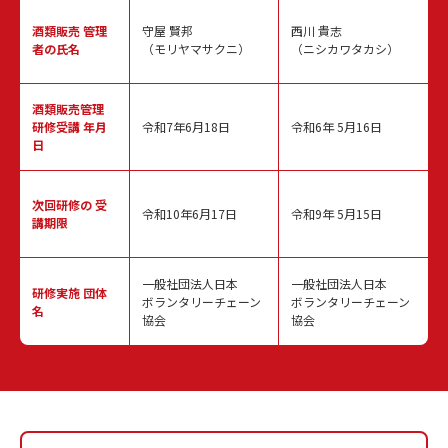
酒類販売
管理
守屋 賢邦
西川 貴志
者の氏名
（モリヤマサクニ）
（ニシカワタカシ）
酒類販売管理
研修受講 年月
令和7年6月18日
令和6年 5月16日
日
次回研修の
受
令和10年6月17日
令和9年 5月15日
講期限
一般社団法人日本
一般社団法人日本
研修実施
団体
ボランタリーチェーン
ボランタリーチェーン
名
協会
協会