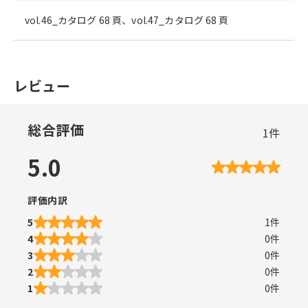
vol.46_カタログ 68 頁、vol.47_カタログ 68 頁
レビュー
総合評価
1
件
5.0
評価内訳
5
1
件
4
0
件
3
0
件
2
0
件
1
0
件