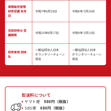
酒類販売管理
研修受講 年月
令和7年6月18日
令和6年 5月16日
日
次回研修の
受
令和10年6月17日
令和9年 5月15日
講期限
一般社団法人日本
一般社団法人日本
研修実施
団体
ボランタリーチェーン
ボランタリーチェーン
名
協会
協会
配送料について
ヤマト便
980円（税抜）
SBS便
680円（税抜）