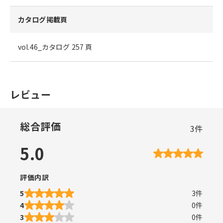
カタログ掲載頁
vol.46_カタログ 257 頁
レビュー
総合評価
3
件
5.0
評価内訳
5
3
件
4
0
件
3
0
件