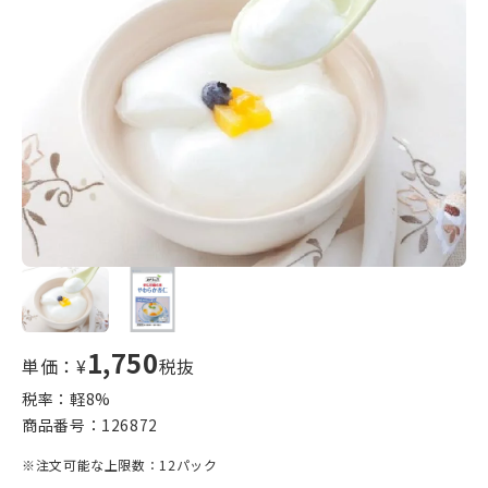
1,750
単価：¥
税抜
税率：軽
8
%
商品番号：
126872
※注文可能な上限数：12パック