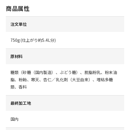
商品属性
注文単位
750g(仕上がり約5.4L分)
原材料
糖類（砂糖（国内製造）、ぶどう糖）、脱脂粉乳、粉末油
脂、粉飴、寒天、杏仁／乳化剤（大豆由来）、増粘多糖
類、香料
最終加工地
国内