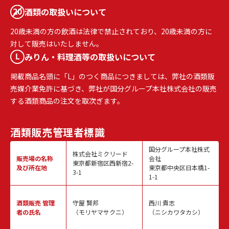
酒類の取扱いについて
20歳未満の方の飲酒は法律で禁止されており、20歳未満の方に
対して販売はいたしません。
みりん・料理酒等の取扱いについて
掲載商品名頭に「L」のつく商品につきましては、弊社の酒類販
売媒介業免許に基づき、弊社が国分グループ本社株式会社の販売
する酒類商品の注文を取次ぎます。
酒類販売
管理者標識
国分グループ本社株式
株式会社ミクリード
販売場の名称
会社
東京都新宿区西新宿2-
及び所在地
東京都中央区日本橋1-
3-1
1-1
酒類販売
管理
守屋 賢邦
西川 貴志
者の氏名
（モリヤマサクニ）
（ニシカワタカシ）