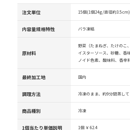
注文単位
15個(1個24g/直径約3.5cm)
内容量規格特性
バラ凍結
野菜（たまねぎ、たけのこ
原材料
イスターソース、砂糖、香
ノイド色素、酸味料、香辛
最終加工地
国内
調理方法
冷凍のまま、約9分間蒸し
商品種別
冷凍
1個当たり単価説明
1個 ￥62.4