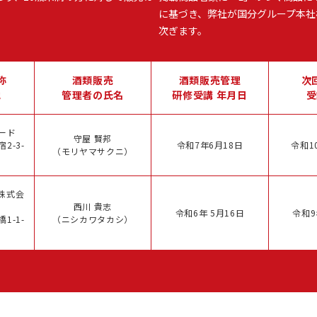
に基づき、弊社が国分グループ本社
次ぎます。
称
酒類販売
酒類販売管理
次
地
管理者の氏名
研修受講 年月日
受
ード
守屋 賢邦
2-3-
令和7年6月18日
令和1
（モリヤマサクニ）
株式会
西川 貴志
令和6年 5月16日
令和9
1-1-
（ニシカワタカシ）