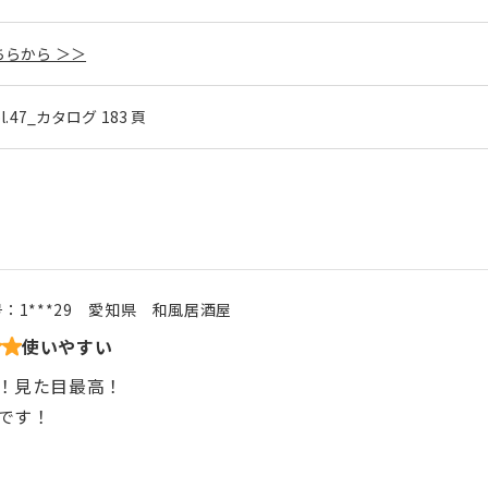
らから ＞＞
ol.47_カタログ 183 頁
号：
1***29
愛知県
和風居酒屋
使いやすい
！見た目最高！
です！