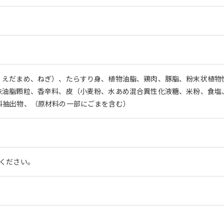
、えだまめ、ねぎ）、たらすり身、植物油脂、鶏肉、豚脂、粉末状植物
味油脂顆粒、香辛料、皮（小麦粉、水あめ混合異性化液糖、米粉、食塩
料抽出物、（原材料の一部にごまを含む）
てください。