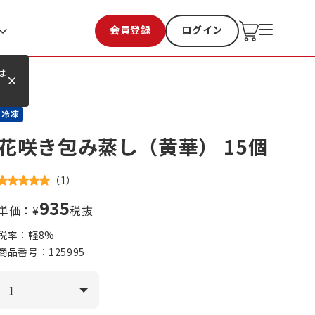
会員登録
ログイン
お気に入り
過去購入
は
冷凍
花咲き包み蒸し（黄華） 15個
（
1
）
935
単価：¥
税抜
税率：軽
8
%
商品番号：
125995