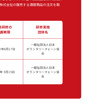
株式会社の販売する酒類商品の注文を取
回研修の
研修実施
講期限
団体名
一般社団法人日本
0年6月17日
ボランタリーチェーン協
会
一般社団法人日本
年 5月15日
ボランタリーチェーン協
会