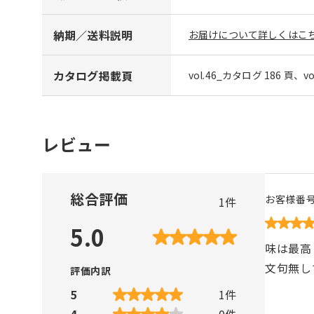
納期／送料説明
お届けについて詳しくはこち
カタログ掲載頁
vol.46_カタログ 186 頁、v
レビュー
総合評価
お客様番
1
件
5.0
味は最高
文句無し
評価内訳
5
1
件
4
0
件