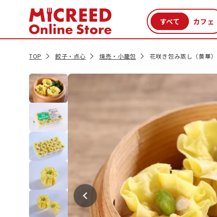
カテゴリから探す
新商品
セール品
クーポン
特集一覧
TOP
餃子・点心
焼売・小籠包
花咲き包み蒸し（黄華） 