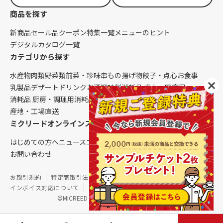
商品を探す
新商品
セール品
クーポン
特集一覧
メニューのヒント
デジタルカタログ一覧
カテゴリから探す
水産物
肉類
野菜類
前菜・珍味
串もの
揚げ物
餃子・点心
お食事
乳製品
デザート
ドリンク
お酒
調味料
消耗品 卓上・客席用
消耗品 厨房・調理用
消耗品 クレンリネス
生鮮品（配送便限定）
産地・工場直送
ミクリードオンラインストアについて
はじめての方へ
ニュース
コラム
ご利用ガイド
会社概要
お問い合わせ
お取引規約
特定商取引法に基づく表記
個人情報保護方針
インボイス対応について
サイトマップ
©MICREED CO.,LTD. All Rights Reserved.