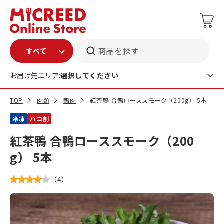
商品を探す
お届け先エリア:
選択してください
TOP
肉類
鴨肉
紅茶鴨 合鴨ローススモーク（200g） 5本
冷凍
ハコ割
紅茶鴨 合鴨ローススモーク（200
g） 5本
（
4
）