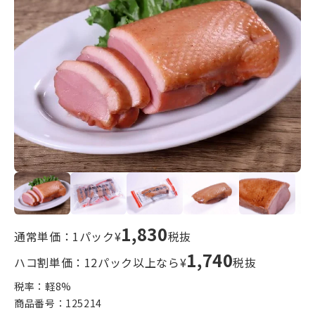
1,830
通常単価：1パック¥
税抜
1,740
ハコ割単価：12パック以上なら¥
税抜
税率：軽
8
%
商品番号：
125214