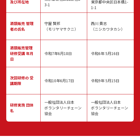
及び所在地
東京都中央区日本橋1-
3-1
1-1
酒類販売
管理
守屋 賢邦
西川 貴志
者の氏名
（モリヤマサクニ）
（ニシカワタカシ）
酒類販売管理
研修受講 年月
令和7年6月18日
令和6年 5月16日
日
次回研修の
受
令和10年6月17日
令和9年 5月15日
講期限
一般社団法人日本
一般社団法人日本
研修実施
団体
ボランタリーチェーン
ボランタリーチェーン
名
協会
協会