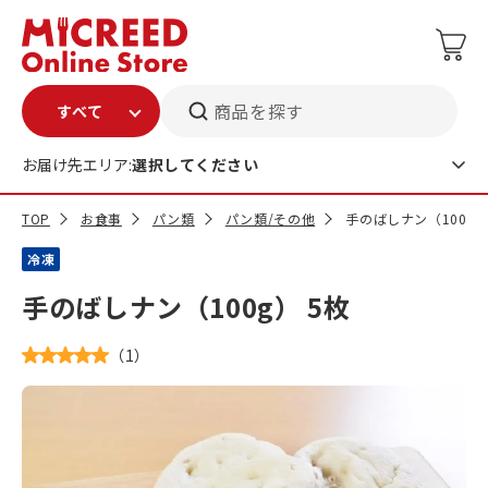
商品を探す
お届け先エリア:
選択してください
TOP
お食事
パン類
パン類/その他
手のばしナン（100g）
冷凍
手のばしナン（100g） 5枚
（
1
）