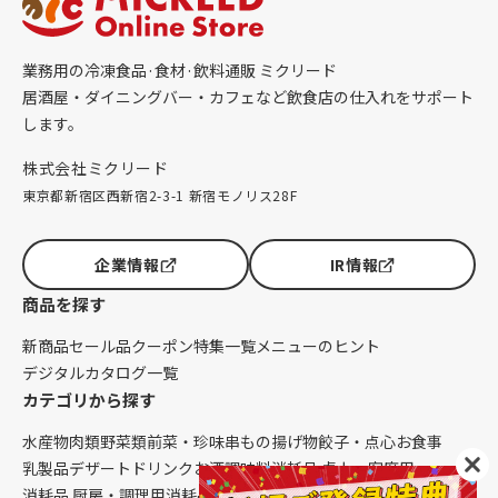
業務用の冷凍食品·食材·飲料通販 ミクリード
居酒屋・ダイニングバー・カフェなど飲食店の仕入れをサポート
します。
株式会社ミクリード
東京都新宿区西新宿2-3-1 新宿モノリス28F
企業情報
IR情報
商品を探す
新商品
セール品
クーポン
特集一覧
メニューのヒント
デジタルカタログ一覧
カテゴリから探す
水産物
肉類
野菜類
前菜・珍味
串もの
揚げ物
餃子・点心
お食事
乳製品
デザート
ドリンク
お酒
調味料
消耗品 卓上・客席用
消耗品 厨房・調理用
消耗品 クレンリネス
生鮮品（配送便限定）