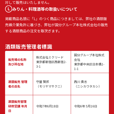
対して販売はいたしません。
みりん・料理酒等の取扱いについて
掲載商品名頭に「L」のつく商品につきましては、弊社の酒類販
売媒介業免許に基づき、弊社が国分グループ本社株式会社の販売
する酒類商品の注文を取次ぎます。
酒類販売
管理者標識
国分グループ本社株式
株式会社ミクリード
販売場の名称
会社
東京都新宿区西新宿2-
及び所在地
東京都中央区日本橋1-
3-1
1-1
酒類販売
管理
守屋 賢邦
西川 貴志
者の氏名
（モリヤマサクニ）
（ニシカワタカシ）
酒類販売管理
研修受講 年月
令和7年6月18日
令和6年 5月16日
日