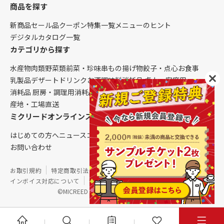
商品を探す
新商品
セール品
クーポン
特集一覧
メニューのヒント
デジタルカタログ一覧
カテゴリから探す
水産物
肉類
野菜類
前菜・珍味
串もの
揚げ物
餃子・点心
お食事
乳製品
デザート
ドリンク
お酒
調味料
消耗品 卓上・客席用
消耗品 厨房・調理用
消耗品 クレンリネス
生鮮品（配送便限定）
産地・工場直送
ミクリードオンラインストアについて
はじめての方へ
ニュース
コラム
ご利用ガイド
会社概要
お問い合わせ
お取引規約
特定商取引法に基づく表記
個人情報保護方針
インボイス対応について
サイトマップ
©MICREED CO.,LTD. All Rights Reserved.