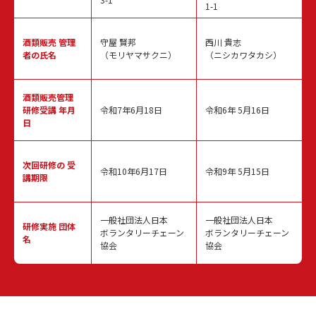
1-1
酒類販売
管理
守屋 賢邦
西川 貴志
者の氏名
（モリヤマサクニ）
（ニシカワタカシ）
酒類販売管理
研修受講 年月
令和7年6月18日
令和6年 5月16日
日
次回研修の
受
令和10年6月17日
令和9年 5月15日
講期限
一般社団法人日本
一般社団法人日本
研修実施
団体
ボランタリーチェーン
ボランタリーチェーン
名
協会
協会