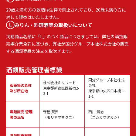
20歳未満の方の飲酒は法律で禁止されており、20歳未満の方に
対して販売はいたしません。
みりん・料理酒等の取扱いについて
掲載商品名頭に「L」のつく商品につきましては、弊社の酒類販
売媒介業免許に基づき、弊社が国分グループ本社株式会社の販売
する酒類商品の注文を取次ぎます。
酒類販売
管理者標識
国分グループ本社株式
株式会社ミクリード
販売場の名称
会社
東京都新宿区西新宿2-
及び所在地
東京都中央区日本橋1-
3-1
1-1
酒類販売
管理
守屋 賢邦
西川 貴志
者の氏名
（モリヤマサクニ）
（ニシカワタカシ）
酒類販売管理