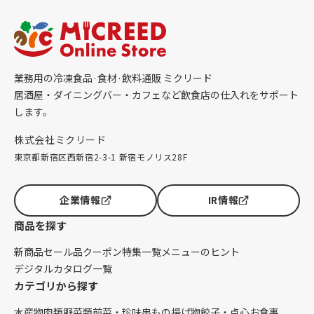
業務用の冷凍食品·食材·飲料通販 ミクリード
居酒屋・ダイニングバー・カフェなど飲食店の仕入れをサポート
します。
株式会社ミクリード
東京都新宿区西新宿2-3-1 新宿モノリス28F
企業情報
IR情報
商品を探す
新商品
セール品
クーポン
特集一覧
メニューのヒント
デジタルカタログ一覧
カテゴリから探す
水産物
肉類
野菜類
前菜・珍味
串もの
揚げ物
餃子・点心
お食事