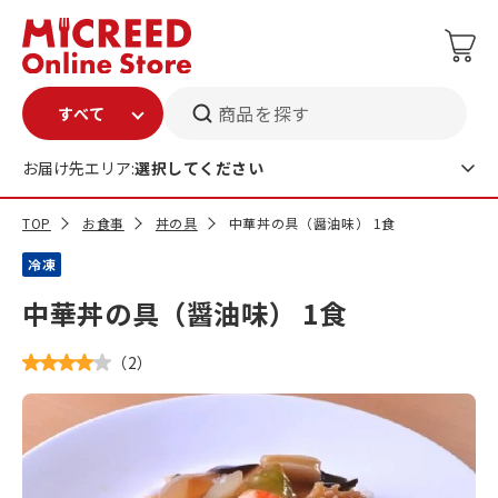
商品を探す
お届け先エリア:
選択してください
TOP
お食事
丼の具
中華丼の具（醤油味） 1食
冷凍
中華丼の具（醤油味） 1食
（
2
）