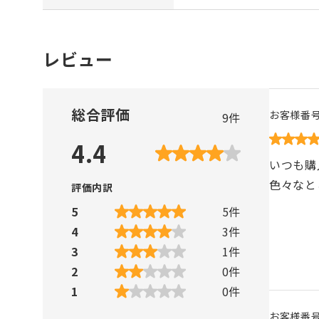
レビュー
総合評価
お客様番
9
件
4.4
いつも購
色々なと
評価内訳
5
5
件
4
3
件
3
1
件
2
0
件
1
0
件
お客様番