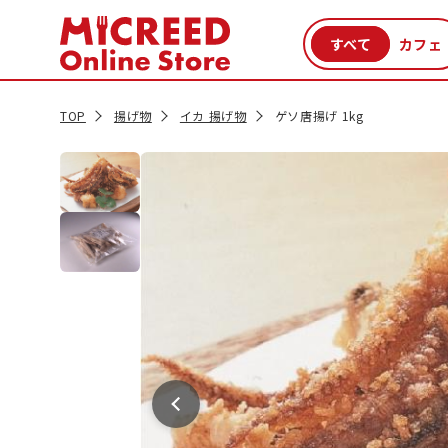
カテゴリから探す
新商品
セール品
クーポン
特集一覧
TOP
揚げ物
イカ 揚げ物
ゲソ唐揚げ 1kg