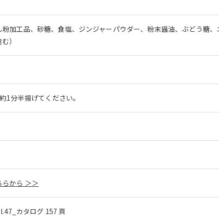
ん粉加工品、砂糖、食塩、ジンジャーパウダー、粉末醤油、ぶどう糖、
含む）
、約1分半揚げてください。
らから ＞＞
ol.47_カタログ 157 頁