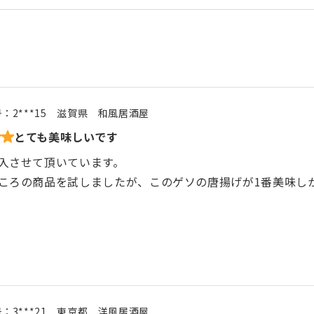
号：
2***15
滋賀県
和風居酒屋
とても美味しいです
入させて頂いています。
ころの商品を試しましたが、このゲソの唐揚げが1番美味し
号：
3***21
東京都
洋風居酒屋