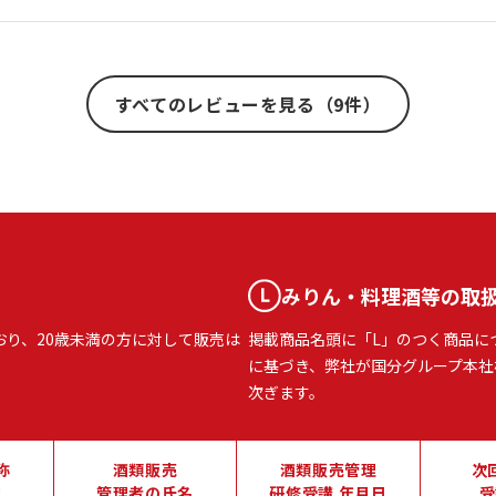
すべてのレビューを見る（9件）
みりん・料理酒等の取
おり、20歳未満の方に対して販売は
掲載商品名頭に「L」のつく商品に
に基づき、弊社が国分グループ本社
次ぎます。
称
酒類販売
酒類販売管理
次
地
管理者の氏名
研修受講 年月日
受