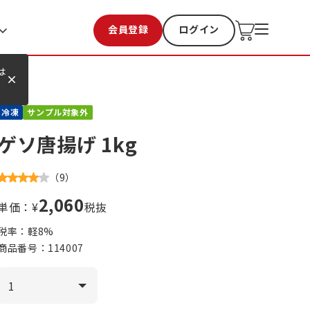
会員登録
ログイン
お気に入り
過去購入
は
冷凍
サンプル対象外
ゲソ唐揚げ 1kg
（
9
）
2,060
単価：¥
税抜
税率：軽
8
%
商品番号：
114007