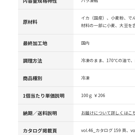
内容量規格特性
バラ凍結
イカ（国産）、小麦粉、で
原材料
材料の一部に小麦、大豆を
最終加工地
国内
調理方法
冷凍のまま、170℃の油で
商品種別
冷凍
1個当たり単価説明
100ｇ ￥206
納期／送料説明
お届けについて詳しくはこち
カタログ掲載頁
vol.46_カタログ 159 頁、v