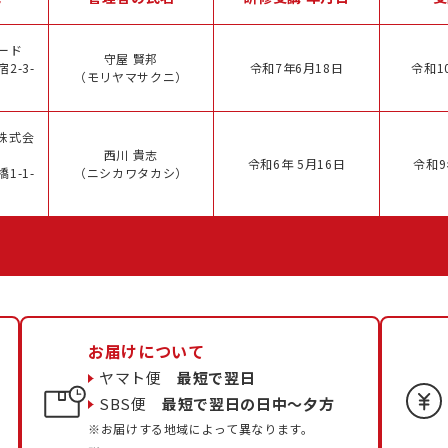
ード
守屋 賢邦
2-3-
令和7年6月18日
令和1
（モリヤマサクニ）
株式会
西川 貴志
令和6年 5月16日
令和9
1-1-
（ニシカワタカシ）
お届けについて
ヤマト便
最短で翌日
SBS便
最短で翌日の日中〜夕方
※お届けする地域によって異なります。