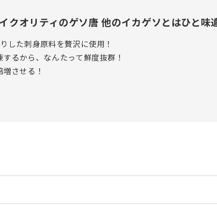
イクオリティのゲソ唐 他のイカゲソとはひと味
釣りした刺身原料を贅沢に使用！
凍するから、なんたって鮮度抜群！
倍増させる！