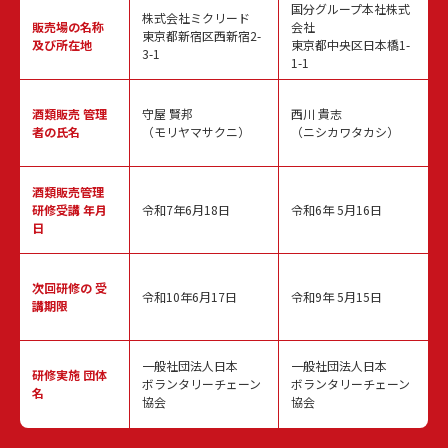
国分グループ本社株式
株式会社ミクリード
販売場の名称
会社
東京都新宿区西新宿2-
及び所在地
東京都中央区日本橋1-
3-1
1-1
酒類販売
管理
守屋 賢邦
西川 貴志
者の氏名
（モリヤマサクニ）
（ニシカワタカシ）
酒類販売管理
研修受講 年月
令和7年6月18日
令和6年 5月16日
日
次回研修の
受
令和10年6月17日
令和9年 5月15日
講期限
一般社団法人日本
一般社団法人日本
研修実施
団体
ボランタリーチェーン
ボランタリーチェーン
名
協会
協会