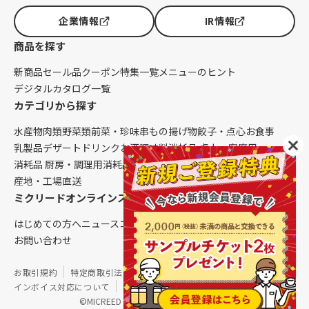
企業情報
IR情報
商品を探す
新商品
セール品
クーポン
特集一覧
メニューのヒント
デジタルカタログ一覧
カテゴリから探す
水産物
肉類
野菜類
前菜・珍味
串もの
揚げ物
餃子・点心
お食事
乳製品
デザート
ドリンク
お酒
調味料
消耗品 卓上・客席用
消耗品 厨房・調理用
消耗品 クレンリネス
生鮮品（配送便限定）
産地・工場直送
ミクリードオンラインストアについて
はじめての方へ
ニュース
コラム
ご利用ガイド
会社概要
お問い合わせ
お取引規約
特定商取引法に基づく表記
個人情報保護方針
インボイス対応について
サイトマップ
©MICREED CO.,LTD. All Rights Reserved.