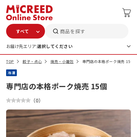
商品を探す
お届け先エリア:
選択してください
TOP
餃子・点心
焼売・小籠包
専門店の本格ポーク焼売 15個
冷凍
専門店の本格ポーク焼売 15個
（
0
）