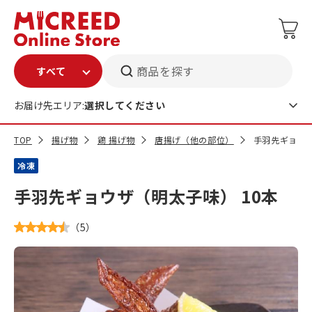
商品を探す
お届け先エリア:
選択してください
TOP
揚げ物
鶏 揚げ物
唐揚げ（他の部位）
手羽先ギョウザ
冷凍
手羽先ギョウザ（明太子味） 10本
（
5
）