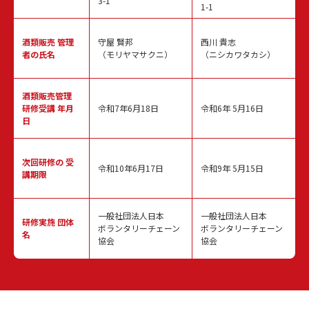
3-1
1-1
酒類販売
管理
守屋 賢邦
西川 貴志
者の氏名
（モリヤマサクニ）
（ニシカワタカシ）
酒類販売管理
研修受講 年月
令和7年6月18日
令和6年 5月16日
日
次回研修の
受
令和10年6月17日
令和9年 5月15日
講期限
一般社団法人日本
一般社団法人日本
研修実施
団体
ボランタリーチェーン
ボランタリーチェーン
名
協会
協会