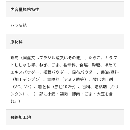
内容量規格特性
バラ凍結
原材料
鶏肉（国産又はブラジル産又はその他）、たらこ、カラフ
トししゃも卵、ねぎ、ごま、香辛料、食塩、砂糖、ほたて
エキスパウダー、椎茸パウダー、昆布パウダー、醤油/糊料
（加工デンプン）、調味料（アミノ酸等）、酸化防止剤
（V.C、V.E）、着色料（赤色102号）、香料、増粘剤（キサ
ンタン）、（一部に小麦・鶏肉・豚肉・ごま・大豆を含
む。）
最終加工地