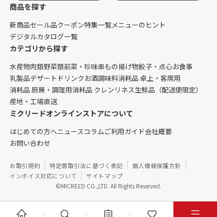
商品を探す
新商品
セール品
クーポン
特集一覧
メニューのヒント
デジタルカタログ一覧
カテゴリから探す
水産物
肉類
野菜類
前菜・珍味
串もの
揚げ物
餃子・点心
お食事
乳製品
デザート
ドリンク
お酒
調味料
消耗品 卓上・客席用
消耗品 厨房・調理用
消耗品 クレンリネス
生鮮品（配送便限定）
産地・工場直送
ミクリードオンラインストアについて
はじめての方へ
ニュース
コラム
ご利用ガイド
会社概要
お問い合わせ
お取引規約
特定商取引法に基づく表記
個人情報保護方針
インボイス対応について
サイトマップ
©MICREED CO.,LTD. All Rights Reserved.