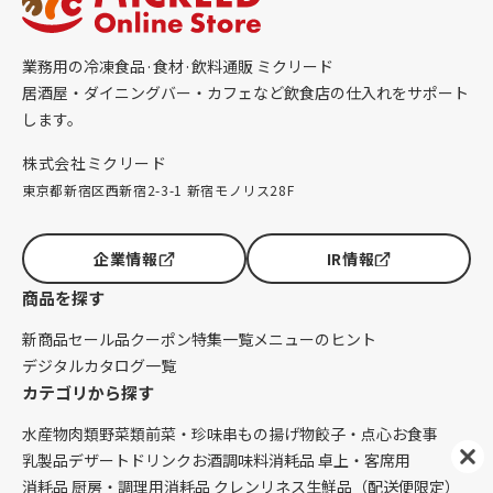
業務用の冷凍食品·食材·飲料通販 ミクリード
居酒屋・ダイニングバー・カフェなど飲食店の仕入れをサポート
します。
株式会社ミクリード
東京都新宿区西新宿2-3-1 新宿モノリス28F
企業情報
IR情報
商品を探す
新商品
セール品
クーポン
特集一覧
メニューのヒント
デジタルカタログ一覧
カテゴリから探す
水産物
肉類
野菜類
前菜・珍味
串もの
揚げ物
餃子・点心
お食事
乳製品
デザート
ドリンク
お酒
調味料
消耗品 卓上・客席用
消耗品 厨房・調理用
消耗品 クレンリネス
生鮮品（配送便限定）