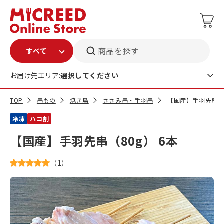
商品を探す
お届け先エリア:
選択してください
TOP
串もの
焼き鳥
ささみ串・手羽串
【国産】手羽先串（8
冷凍
ハコ割
【国産】手羽先串（80g） 6本
（
1
）