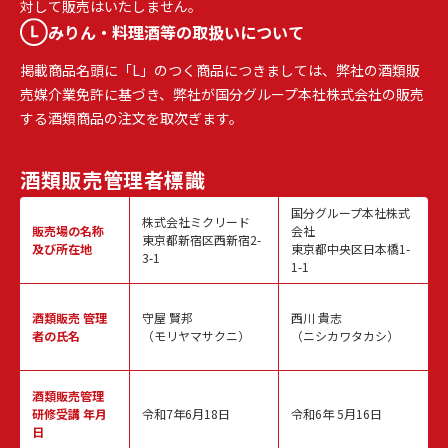
対して販売はいたしません。
みりん・料理酒等の取扱いについて
掲載商品名頭に「L」のつく商品につきましては、弊社の酒類販
売媒介業免許に基づき、弊社が国分グループ本社株式会社の販売
する酒類商品の注文を取次ぎます。
酒類販売
管理者標識
国分グループ本社株式
株式会社ミクリード
販売場の名称
会社
東京都新宿区西新宿2-
及び所在地
東京都中央区日本橋1-
3-1
1-1
酒類販売
管理
守屋 賢邦
西川 貴志
者の氏名
（モリヤマサクニ）
（ニシカワタカシ）
酒類販売管理
研修受講 年月
令和7年6月18日
令和6年 5月16日
日