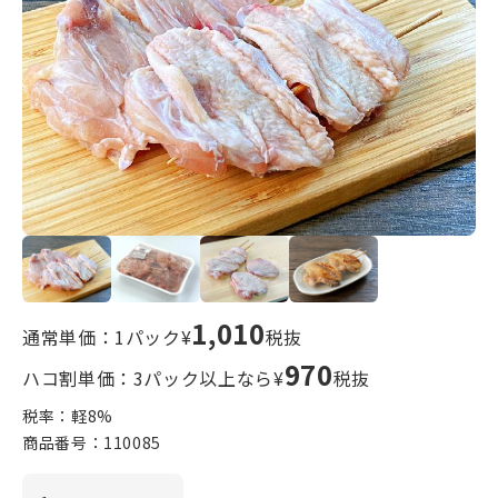
1,010
通常単価：1パック¥
税抜
970
ハコ割単価：3パック以上なら¥
税抜
税率：軽
8
%
商品番号：
110085