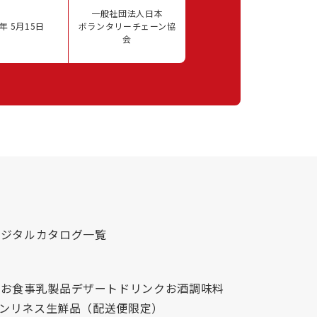
一般社団法人日本
年 5月15日
ボランタリーチェーン協
会
デジタルカタログ一覧
心
お食事
乳製品
デザート
ドリンク
お酒
調味料
レンリネス
生鮮品（配送便限定）