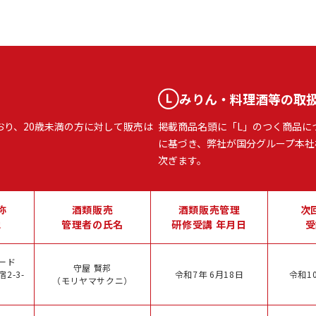
みりん・料理酒等の取
おり、20歳未満の方に対して販売は
掲載商品名頭に「L」のつく商品に
に基づき、弊社が国分グループ本社
次ぎます。
称
酒類販売
酒類販売管理
次
地
管理者の氏名
研修受講 年月日
受
ード
守屋 賢邦
2-3-
令和7年 6月18日
令和10
（モリヤマサクニ）