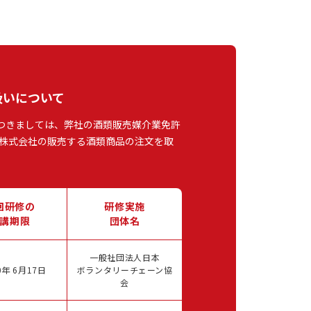
扱いについて
つきましては、弊社の酒類販売媒介業免許
株式会社の販売する酒類商品の注文を取
回研修の
研修実施
講期限
団体名
一般社団法人日本
年 6月17日
ボランタリーチェーン協
会