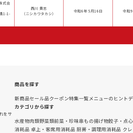
株式会
西川 貴志
令和6年 5月16日
令和9
1-1-
（ニシカワタカシ）
商品を探す
新商品
セール品
クーポン
特集一覧
メニューのヒント
カテゴリから探す
れをサ
水産物
肉類
野菜類
前菜・珍味
串もの
揚げ物
餃子・点
消耗品 卓上・客席用
消耗品 厨房・調理用
消耗品 ク