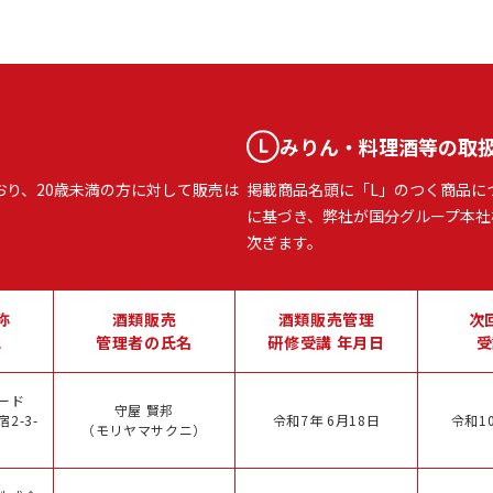
みりん・料理酒等の取
おり、20歳未満の方に対して販売は
掲載商品名頭に「L」のつく商品に
に基づき、弊社が国分グループ本社
次ぎます。
称
酒類販売
酒類販売管理
次
地
管理者の氏名
研修受講 年月日
受
ード
守屋 賢邦
2-3-
令和7年 6月18日
令和10
（モリヤマサクニ）