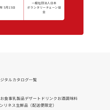
一般社団法人日本
年 5月15日
ボランタリーチェーン協
会
デジタルカタログ一覧
心
お食事
乳製品
デザート
ドリンク
お酒
調味料
レンリネス
生鮮品（配送便限定）