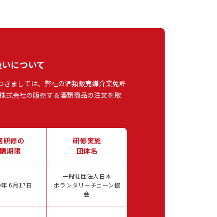
扱いについて
つきましては、弊社の酒類販売媒介業免許
株式会社の販売する酒類商品の注文を取
回研修の
研修実施
講期限
団体名
一般社団法人日本
年 6月17日
ボランタリーチェーン協
会