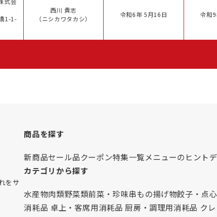
株式会
西川 貴志
令和6年 5月16日
令和9
1-1-
（ニシカワタカシ）
商品を探す
新商品
セール品
クーポン
特集一覧
メニューのヒント
カテゴリから探す
れをサ
水産物
肉類
野菜類
前菜・珍味
串もの
揚げ物
餃子・点
消耗品 卓上・客席用
消耗品 厨房・調理用
消耗品 ク