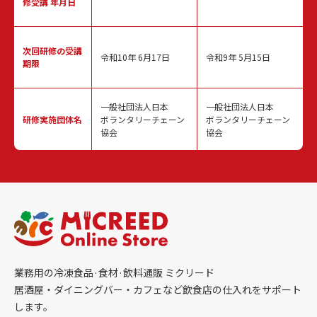
修受講 年月日
次回研修の
受講
令和10年 6月17日
令和9年 5月15日
期限
一般社団法人日本
一般社団法人日本
研修実施
団体名
ボランタリーチェーン
ボランタリーチェーン
協会
協会
業務用の冷凍食品·食材·飲料通販 ミクリード
居酒屋・ダイニングバー・カフェなど飲食店の仕入れをサポート
します。