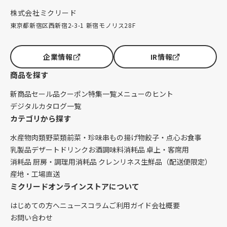
株式会社ミクリード
東京都新宿区西新宿2-3-1 新宿モノリス28F
企業情報
IR情報
商品を探す
新商品
セール品
クーポン
特集一覧
メニューのヒント
デジタルカタログ一覧
カテゴリから探す
水産物
肉類
野菜類
前菜・珍味
串もの
揚げ物
餃子・点心
お食事
乳製品
デザート
ドリンク
お酒
調味料
消耗品 卓上・客席用
消耗品 厨房・調理用
消耗品 クレンリネス
生鮮品（配送便限定）
産地・工場直送
ミクリードオンラインストアについて
はじめての方へ
ニュース
コラム
ご利用ガイド
会社概要
お問い合わせ