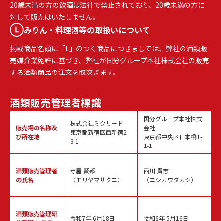
20歳未満の方の飲酒は法律で禁止されており、20歳未満の方に
対して販売はいたしません。
みりん・料理酒等の取扱いについて
掲載商品名頭に「L」のつく商品につきましては、弊社の酒類販
売媒介業免許に基づき、弊社が国分グループ本社株式会社の販売
する酒類商品の注文を取次ぎます。
酒類販売
管理者標識
国分グループ本社株式
株式会社ミクリード
販売場の名称
及
会社
東京都新宿区西新宿2-
び所在地
東京都中央区日本橋1-
3-1
1-1
酒類販売
管理者
守屋 賢邦
西川 貴志
の氏名
（モリヤマサクニ）
（ニシカワタカシ）
酒類販売管理
研
令和7年 6月18日
令和6年 5月16日