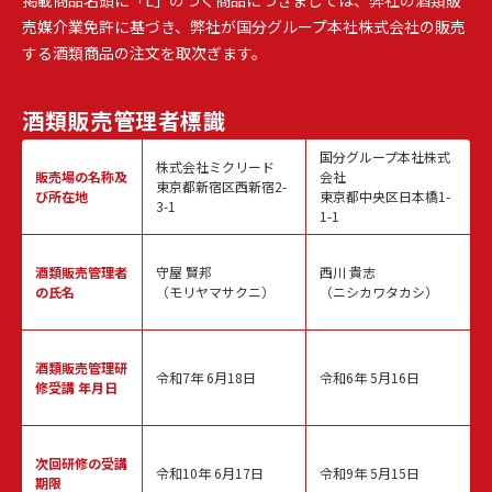
売媒介業免許に基づき、弊社が国分グループ本社株式会社の販売
する酒類商品の注文を取次ぎます。
酒類販売
管理者標識
国分グループ本社株式
株式会社ミクリード
販売場の名称
及
会社
東京都新宿区西新宿2-
び所在地
東京都中央区日本橋1-
3-1
1-1
酒類販売
管理者
守屋 賢邦
西川 貴志
の氏名
（モリヤマサクニ）
（ニシカワタカシ）
酒類販売管理
研
令和7年 6月18日
令和6年 5月16日
修受講 年月日
次回研修の
受講
令和10年 6月17日
令和9年 5月15日
期限