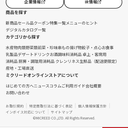
企業情報
IR情報
商品を探す
新商品
セール品
クーポン
特集一覧
メニューのヒント
デジタルカタログ一覧
カテゴリから探す
水産物
肉類
野菜類
前菜・珍味
串もの
揚げ物
餃子・点心
お食事
乳製品
デザート
ドリンク
お酒
調味料
消耗品 卓上・客席用
消耗品 厨房・調理用
消耗品 クレンリネス
生鮮品（配送便限定）
産地・工場直送
ミクリードオンラインストアについて
はじめての方へ
ニュース
コラム
ご利用ガイド
会社概要
お問い合わせ
お取引規約
特定商取引法に基づく表記
個人情報保護方針
インボイス対応について
サイトマップ
©MICREED CO.,LTD. All Rights Reserved.